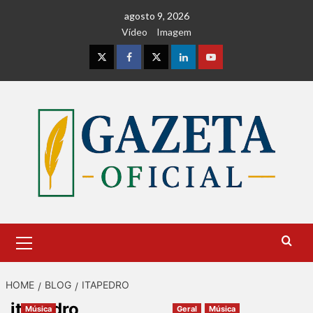
Skip
agosto 9, 2026
to
Vídeo
Imagem
content
Instagram
Facebook
Twitter
Linkedin
Youtube
Primary
Menu
HOME
BLOG
ITAPEDRO
itapedro
Música
Geral
Música