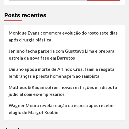
do
do
Brasil,
Ita
mais
Pedro,
Posts recentes
de
Maior
300
São
mil
Pedro
Monique Evans comemora evolução do rosto sete dias
pessoas
do
em
após cirurgia plástica
Brasil
4
teve:
dias
Jeninho fecha parceria com Gusttavo Lima e prepara
Forró,
de
piseiro,
estreia da nova fase em Barretos
festa
arrocha
e
Um ano após a morte de Arlindo Cruz, família resgata
pagode
lembranças e presta homenagem ao sambista
Matheus & Kauan sofrem novas restrições em disputa
judicial com ex-empresários
Wagner Moura revela reação da esposa após receber
elogio de Margot Robbie