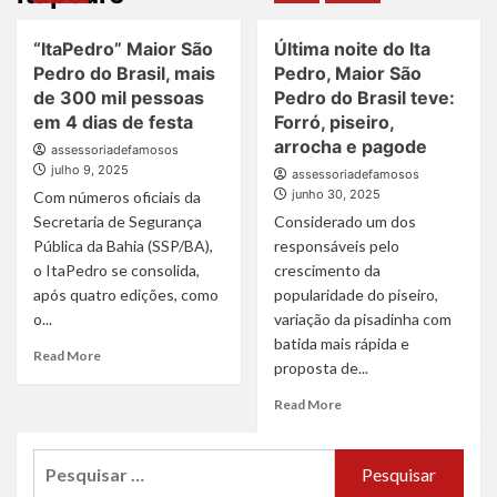
“ItaPedro” Maior São
Última noite do Ita
Pedro do Brasil, mais
Pedro, Maior São
de 300 mil pessoas
Pedro do Brasil teve:
em 4 dias de festa
Forró, piseiro,
arrocha e pagode
assessoriadefamosos
julho 9, 2025
assessoriadefamosos
junho 30, 2025
Com números oficiais da
Secretaria de Segurança
Considerado um dos
Pública da Bahia (SSP/BA),
responsáveis pelo
o ItaPedro se consolida,
crescimento da
após quatro edições, como
popularidade do piseiro,
o...
variação da pisadinha com
batida mais rápida e
Read
Read More
proposta de...
more
about
Read
Read More
“ItaPedro”
more
Maior
about
São
Pesquisar
Última
Pedro
noite
por: