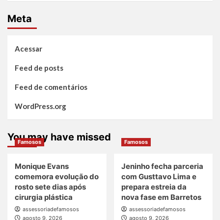
Meta
Acessar
Feed de posts
Feed de comentários
WordPress.org
You may have missed
Famosos
Famosos
Monique Evans
Jeninho fecha parceria
comemora evolução do
com Gusttavo Lima e
rosto sete dias após
prepara estreia da
cirurgia plástica
nova fase em Barretos
assessoriadefamosos
assessoriadefamosos
agosto 9, 2026
agosto 9, 2026