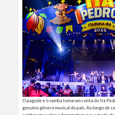
O pagode e o samba tomaram conta do Ita Pedr
genuíno gênero musical do país. Ao longo de c
sambaram a valer a demonstrar que a grade de a