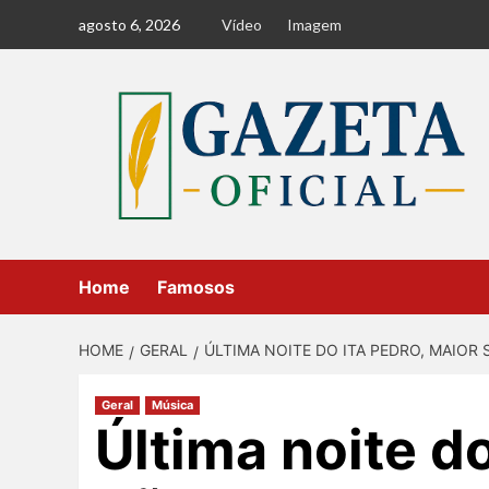
Skip
agosto 6, 2026
Vídeo
Imagem
to
content
Home
Famosos
HOME
GERAL
ÚLTIMA NOITE DO ITA PEDRO, MAIOR 
Geral
Música
Última noite do