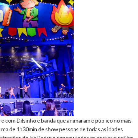
o com Dilsinho e banda que animaram o público no mais
erca de 1h30min de show pessoas de todas as idades
trações do Ita Pedro alcançou todos os gostos e estilos,