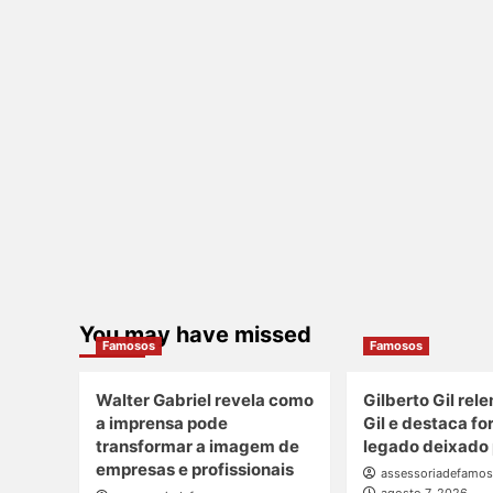
You may have missed
Famosos
Famosos
Walter Gabriel revela como
Gilberto Gil rel
a imprensa pode
Gil e destaca fo
transformar a imagem de
legado deixado p
empresas e profissionais
assessoriadefamo