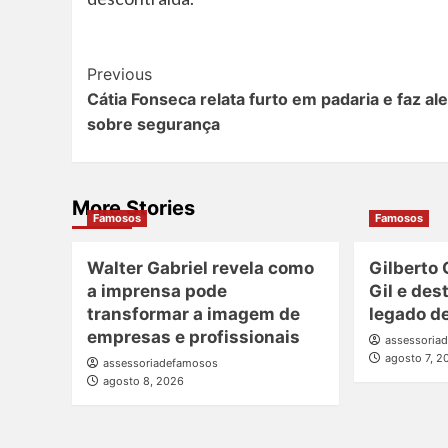
Post
Previous
Cátia Fonseca relata furto em padaria e faz ale
Navigation
sobre segurança
More Stories
Famosos
Famosos
Walter Gabriel revela como
Gilberto 
a imprensa pode
Gil e des
transformar a imagem de
legado de
empresas e profissionais
assessoria
agosto 7, 2
assessoriadefamosos
agosto 8, 2026