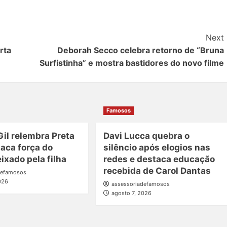
Next
rta
Deborah Secco celebra retorno de “Bruna
Surfistinha” e mostra bastidores do novo filme
Famosos
Gil relembra Preta
Davi Lucca quebra o
taca força do
silêncio após elogios nas
ixado pela filha
redes e destaca educação
recebida de Carol Dantas
defamosos
026
assessoriadefamosos
agosto 7, 2026