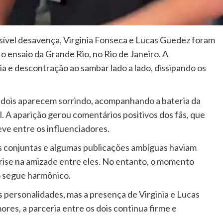
ível desavença, Virginia Fonseca e Lucas Guedez foram
 o ensaio da Grande Rio, no Rio de Janeiro. A
a e descontração ao sambar lado a lado, dissipando os
s dois aparecem sorrindo, acompanhando a bateria da
. A aparição gerou comentários positivos dos fãs, que
ve entre os influenciadores.
s conjuntas e algumas publicações ambíguas haviam
rise na amizade entre eles. No entanto, o momento
o segue harmônico.
s personalidades, mas a presença de Virginia e Lucas
res, a parceria entre os dois continua firme e