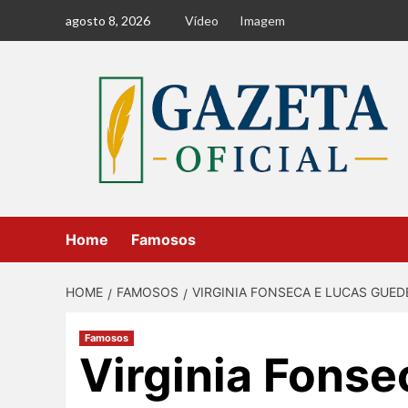
Skip
agosto 8, 2026
Vídeo
Imagem
to
content
Home
Famosos
HOME
FAMOSOS
VIRGINIA FONSECA E LUCAS GUED
Famosos
Virginia Fonse