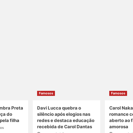
Famosos
Famosos
embra Preta
Davi Lucca quebra o
Carol Nak
rça do
silêncio após elogios nas
romance c
ela filha
redes e destaca educação
aberto ao f
recebida de Carol Dantas
amorosa
sos