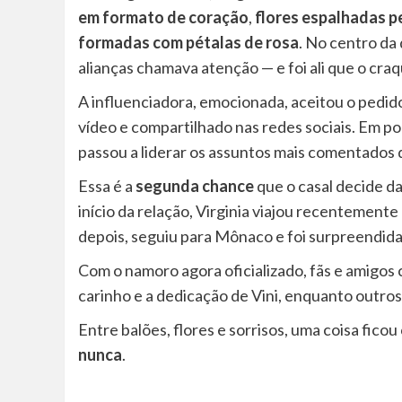
em formato de coração
,
flores espalhadas p
formadas com pétalas de rosa
. No centro da
alianças chamava atenção — e foi ali que o craq
A influenciadora, emocionada, aceitou o pedid
vídeo e compartilhado nas redes sociais. Em pou
passou a liderar os assuntos mais comentados d
Essa é a
segunda chance
que o casal decide d
início da relação, Virginia viajou recentemente
depois, seguiu para Mônaco e foi surpreendida
Com o namoro agora oficializado, fãs e amigos
carinho e a dedicação de Vini, enquanto outro
Entre balões, flores e sorrisos, uma coisa ficou 
nunca
.