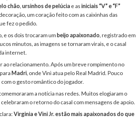
elo chão
,
ursinhos de pelúcia
e as
iniciais “V” e “F”
 decoração, um coração feito com as caixinhas das
ue fez o pedido.
o, e os dois trocaram um
beijo apaixonado
, registrado em
cos minutos, as imagens se tornaram virais, e o casal
a internet.
ar ao relacionamento. Após um breve rompimento no
 para
Madri
, onde Vini atua pelo Real Madrid. Pouco
 com o gesto romântico do jogador.
 comemoraram a notícia nas redes. Muitos elogiaram o
s celebraram o retorno do casal com mensagens de apoio.
clara:
Virginia e Vini Jr. estão mais apaixonados do que