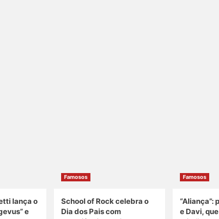
Famosos
Famosos
tti lança o
School of Rock celebra o
“Aliança”: 
gevus” e
Dia dos Pais com
e Davi, qu