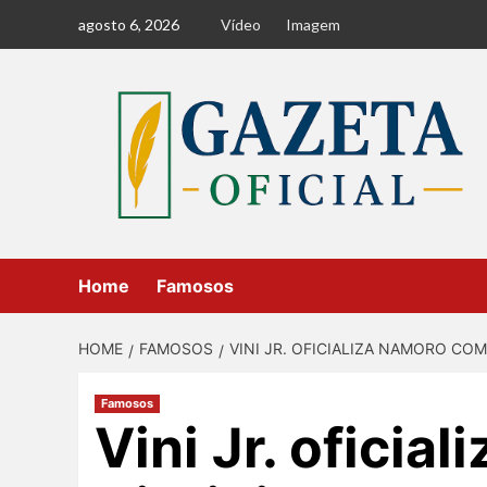
Skip
agosto 6, 2026
Vídeo
Imagem
to
content
Home
Famosos
HOME
FAMOSOS
VINI JR. OFICIALIZA NAMORO CO
Famosos
Vini Jr. oficia