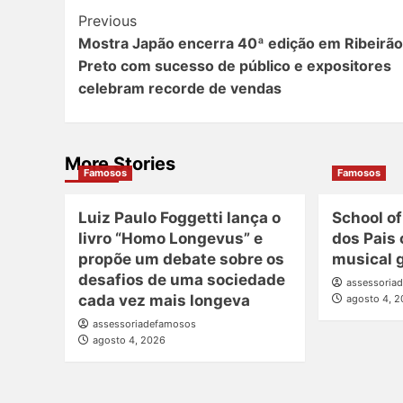
Post
Previous
Mostra Japão encerra 40ª edição em Ribeirão
Navigation
Preto com sucesso de público e expositores
celebram recorde de vendas
More Stories
Famosos
Famosos
Luiz Paulo Foggetti lança o
School of
livro “Homo Longevus” e
dos Pais
propõe um debate sobre os
musical g
desafios de uma sociedade
assessoria
cada vez mais longeva
agosto 4, 
assessoriadefamosos
agosto 4, 2026