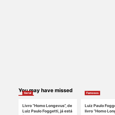
You may have missed
Geral
Famosos
Livro “Homo Longevus”, de
Luiz Paulo Fogge
Luiz Paulo Foggetti, já está
livro “Homo Lon