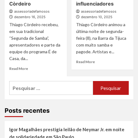
Rei
Réveillon
Còrdeiro
influenciadores
do
de
assessoriadefamosos
assessoriadefamosos
Repertório
2026
dezembro 16, 2025
dezembro 10, 2025
anima
de
Thiago Còrdeiro recebeu,
o
Thiago Còrdeiro animou a
Presidente
Carnaval
Kennedy,
em sua tradicional
última noite de segunda-
no
sul
“Segunda de Samba”,
feira (8), na Barra da Tijuca
Estado
do
apresentadores e parte da
com muito samba e
do
Espírito
equipe do programa É de
pagode. Artistas e...
Rio
Santo
Casa, da...
Read
Read More
more
Read
Read More
about
more
Thiago
about
Pesquisar
Còrdeiro
Maria
celebra
Beltrão,
por:
lançamento
Thiago
da
Oliveira
Segunda
e
Posts recentes
de
Talitha
Samba
Morete
com
caem
Igor Magalhães prestigia leilão de Neymar Jr. em noite
artistas
no
de solidariedade em São Paulo
e
samba