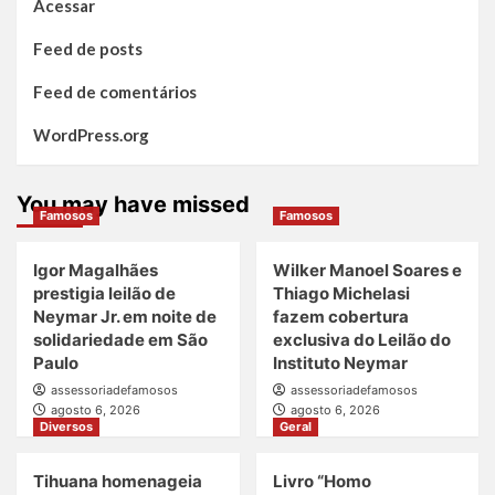
Acessar
Feed de posts
Feed de comentários
WordPress.org
You may have missed
Famosos
Famosos
Igor Magalhães
Wilker Manoel Soares e
prestigia leilão de
Thiago Michelasi
Neymar Jr. em noite de
fazem cobertura
solidariedade em São
exclusiva do Leilão do
Paulo
Instituto Neymar
assessoriadefamosos
assessoriadefamosos
agosto 6, 2026
agosto 6, 2026
Diversos
Geral
Tihuana homenageia
Livro “Homo