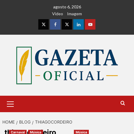
Skip
agosto 6, 2026
to
Vídeo
Imagem
content
Instagram
Facebook
Twitter
Linkedin
Youtube
Primary
Menu
HOME
BLOG
THIAGOCORDEIRO
thiagocordeiro
Carnaval
Música
Música