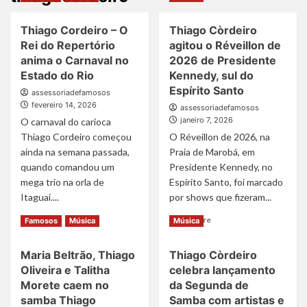
Thiago Cordeiro – O
Thiago Còrdeiro
Rei do Repertório
agitou o Réveillon de
anima o Carnaval no
2026 de Presidente
Estado do Rio
Kennedy, sul do
Espírito Santo
assessoriadefamosos
fevereiro 14, 2026
assessoriadefamosos
janeiro 7, 2026
O carnaval do carioca
Thiago Cordeiro começou
O Réveillon de 2026, na
ainda na semana passada,
Praia de Marobá, em
quando comandou um
Presidente Kennedy, no
mega trio na orla de
Espírito Santo, foi marcado
Itaguaí....
por shows que fizeram...
Read
Read
Read More
Read More
Famosos
Música
Música
more
more
about
about
Maria Beltrão, Thiago
Thiago Còrdeiro
Thiago
Thiago
Oliveira e Talitha
celebra lançamento
Cordeiro
Còrdeiro
–
agitou
Morete caem no
da Segunda de
O
o
samba Thiago
Samba com artistas e