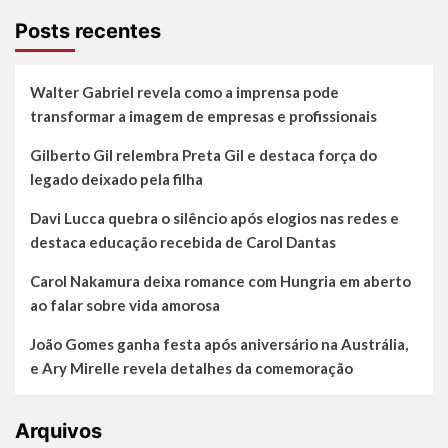
lança
comunidade
Posts recentes
online
voltada
para
Walter Gabriel revela como a imprensa pode
mães
transformar a imagem de empresas e profissionais
de
adolescentes
Gilberto Gil relembra Preta Gil e destaca força do
legado deixado pela filha
Davi Lucca quebra o silêncio após elogios nas redes e
destaca educação recebida de Carol Dantas
Carol Nakamura deixa romance com Hungria em aberto
ao falar sobre vida amorosa
João Gomes ganha festa após aniversário na Austrália,
e Ary Mirelle revela detalhes da comemoração
Arquivos