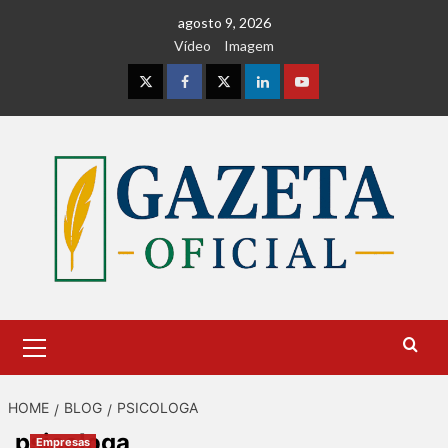
Skip
agosto 9, 2026
to
Vídeo
Imagem
content
Instagram
Facebook
Twitter
Linkedin
Youtube
Primary
Menu
HOME
BLOG
PSICOLOGA
psicologa
Empresas