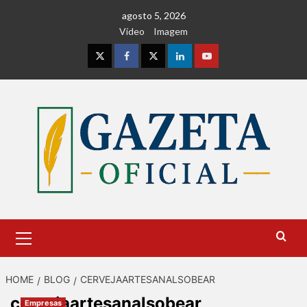
Skip
agosto 5, 2026
to
Vídeo
Imagem
content
Instagram
Facebook
Twitter
Linkedin
Youtube
Primary
Menu
HOME
BLOG
CERVEJAARTESANALSOBEAR
cervejaartesanalsobear
Empresas