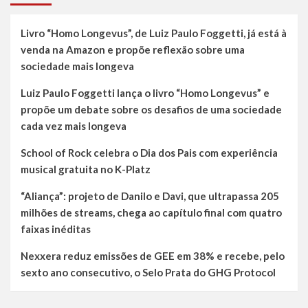
para
apresentação
Livro “Homo Longevus”, de Luiz Paulo Foggetti, já está à
da
venda na Amazon e propõe reflexão sobre uma
Cerveja
sociedade mais longeva
Artesanal
Sobe
Aê!
Luiz Paulo Foggetti lança o livro “Homo Longevus” e
propõe um debate sobre os desafios de uma sociedade
cada vez mais longeva
School of Rock celebra o Dia dos Pais com experiência
musical gratuita no K-Platz
“Aliança”: projeto de Danilo e Davi, que ultrapassa 205
milhões de streams, chega ao capítulo final com quatro
faixas inéditas
Nexxera reduz emissões de GEE em 38% e recebe, pelo
sexto ano consecutivo, o Selo Prata do GHG Protocol