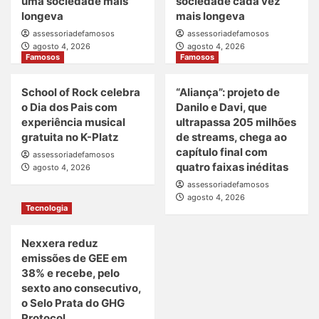
uma sociedade mais
sociedade cada vez
longeva
mais longeva
assessoriadefamosos
assessoriadefamosos
agosto 4, 2026
agosto 4, 2026
Famosos
Famosos
School of Rock celebra
“Aliança”: projeto de
o Dia dos Pais com
Danilo e Davi, que
experiência musical
ultrapassa 205 milhões
gratuita no K-Platz
de streams, chega ao
capítulo final com
assessoriadefamosos
quatro faixas inéditas
agosto 4, 2026
assessoriadefamosos
agosto 4, 2026
Tecnologia
Nexxera reduz
emissões de GEE em
38% e recebe, pelo
sexto ano consecutivo,
o Selo Prata do GHG
Protocol