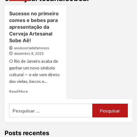
Sucesso no primeiro
comes e bebes para
apresentação da
Cerveja Artesanal
Sobe Aê!
assessoriadefamosos
dezembro 8, 2025
O Rio de Janeiro acaba de
ganhar um novo símbolo
cultural — e ele vem direto
das vielas, becos e...
Read
Read More
more
about
Pesquisar
Sucesso
no
por:
primeiro
comes
e
Posts recentes
bebes