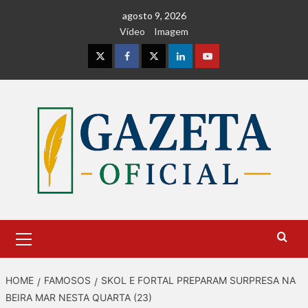
Skip
agosto 9, 2026
to
Vídeo
Imagem
content
Instagram
Facebook
Twitter
Linkedin
Youtube
Primary
Menu
HOME
FAMOSOS
SKOL E FORTAL PREPARAM SURPRESA NA
BEIRA MAR NESTA QUARTA (23)