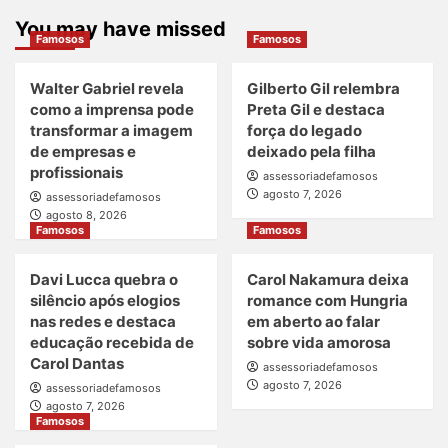
You may have missed
Famosos
Famosos
Walter Gabriel revela
Gilberto Gil relembra
como a imprensa pode
Preta Gil e destaca
transformar a imagem
força do legado
de empresas e
deixado pela filha
profissionais
assessoriadefamosos
agosto 7, 2026
assessoriadefamosos
agosto 8, 2026
Famosos
Famosos
Davi Lucca quebra o
Carol Nakamura deixa
silêncio após elogios
romance com Hungria
nas redes e destaca
em aberto ao falar
educação recebida de
sobre vida amorosa
Carol Dantas
assessoriadefamosos
agosto 7, 2026
assessoriadefamosos
agosto 7, 2026
Famosos