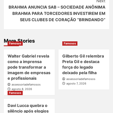
Next
BRAHMA ANUNCIA SAB – SOCIEDADE ANÔNIMA
BRAHMA PARA TORCEDORES INVESTIREM EM
SEUS CLUBES DE CORAÇÃO “BRINDANDO”
More Stories
Famosos
Famosos
Walter Gabriel revela
Gilberto Gil relembra
como a imprensa
Preta Gil e destaca
pode transformar a
força do legado
imagem de empresas
deixado pela filha
e profissionais
assessoriadefamosos
agosto 7, 2026
assessoriadefamosos
agosto 8, 2026
Famosos
Davi Lucca quebra o
silêncio após elogios