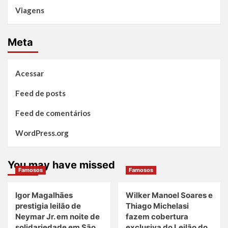
Viagens
Meta
Acessar
Feed de posts
Feed de comentários
WordPress.org
You may have missed
Famosos
Famosos
Igor Magalhães
Wilker Manoel Soares e
prestigia leilão de
Thiago Michelasi
Neymar Jr. em noite de
fazem cobertura
solidariedade em São
exclusiva do Leilão do