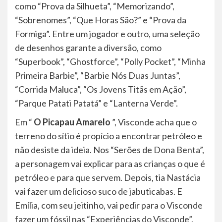
como “Prova da Silhueta”, “Memorizando”,
“Sobrenomes”, “Que Horas São?” e “Prova da
Formiga”. Entre um jogador e outro, uma seleção
de desenhos garante a diversão, como
“Superbook”, “Ghostforce”, “Polly Pocket”, “Minha
Primeira Barbie”, “Barbie Nós Duas Juntas”,
“Corrida Maluca”, “Os Jovens Titãs em Ação”,
“Parque Patati Patatá” e “Lanterna Verde”.
Em “
O Picapau Amarelo
”, Visconde acha que o
terreno do sítio é propício a encontrar petróleo e
não desiste da ideia. Nos “Serões de Dona Benta”,
a personagem vai explicar para as crianças o que é
petróleo e para que servem. Depois, tia Nastácia
vai fazer um delicioso suco de jabuticabas. E
Emília, com seu jeitinho, vai pedir para o Visconde
fazer um fóssil nas “Experiências do Visconde”.