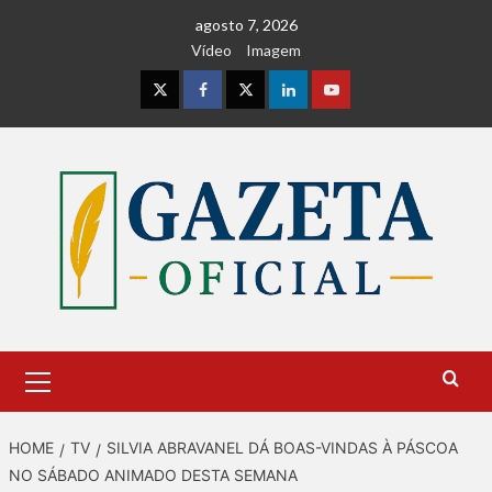
Skip
agosto 7, 2026
to
Vídeo
Imagem
content
Instagram
Facebook
Twitter
Linkedin
Youtube
Primary
Menu
HOME
TV
SILVIA ABRAVANEL DÁ BOAS-VINDAS À PÁSCOA
NO SÁBADO ANIMADO DESTA SEMANA