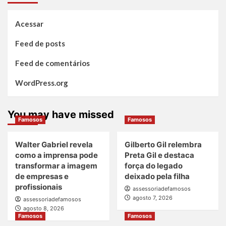
Acessar
Feed de posts
Feed de comentários
WordPress.org
You may have missed
Famosos
Famosos
Walter Gabriel revela
Gilberto Gil relembra
como a imprensa pode
Preta Gil e destaca
transformar a imagem
força do legado
de empresas e
deixado pela filha
profissionais
assessoriadefamosos
agosto 7, 2026
assessoriadefamosos
agosto 8, 2026
Famosos
Famosos