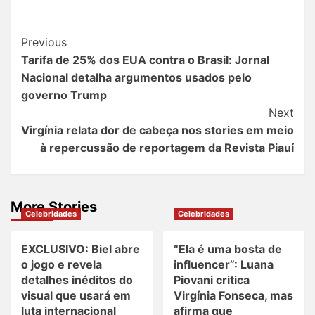
Post
Previous
Tarifa de 25% dos EUA contra o Brasil: Jornal
Navigation
Nacional detalha argumentos usados pelo
governo Trump
Next
Virgínia relata dor de cabeça nos stories em meio
à repercussão de reportagem da Revista Piauí
More Stories
Celebridades
Celebridades
EXCLUSIVO: Biel abre
“Ela é uma bosta de
o jogo e revela
influencer”: Luana
detalhes inéditos do
Piovani critica
visual que usará em
Virgínia Fonseca, mas
luta internacional
afirma que