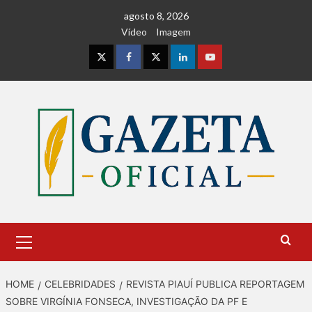
Skip
agosto 8, 2026
to
Vídeo
Imagem
content
Instagram
Facebook
Twitter
Linkedin
Youtube
Primary
Menu
HOME
CELEBRIDADES
REVISTA PIAUÍ PUBLICA REPORTAGEM
SOBRE VIRGÍNIA FONSECA, INVESTIGAÇÃO DA PF E