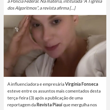
à Polícia Federal. Na matéria, intitulada “A Tigresa
dos Algoritmos”, a revista afirma […]
A influenciadora e empresária
Virgínia Fonseca
esteve entre os assuntos mais comentados desta
terça-feira (3) após a publicação de uma
reportagem da
Revista Piauí
que mergulha nos