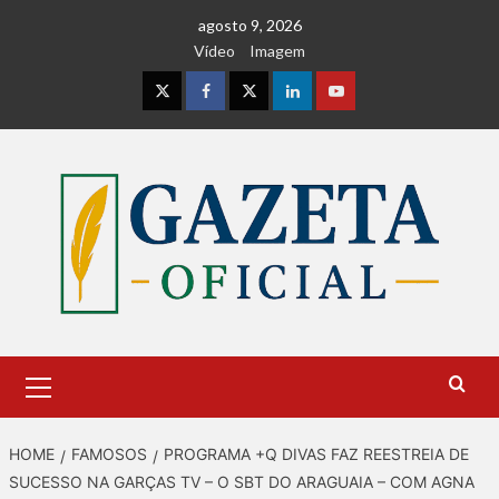
Skip
agosto 9, 2026
to
Vídeo
Imagem
content
Instagram
Facebook
Twitter
Linkedin
Youtube
Primary
Menu
HOME
FAMOSOS
PROGRAMA +Q DIVAS FAZ REESTREIA DE
SUCESSO NA GARÇAS TV – O SBT DO ARAGUAIA – COM AGNA