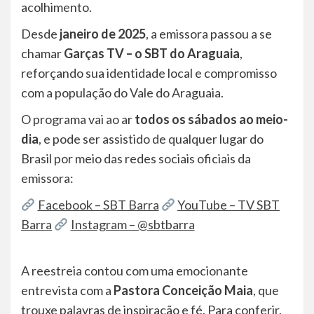
acolhimento.
Desde
janeiro de 2025
, a emissora passou a se
chamar
Garças TV – o SBT do Araguaia
,
reforçando sua identidade local e compromisso
com a população do Vale do Araguaia.
O programa vai ao ar
todos os sábados ao meio-
dia
, e pode ser assistido de qualquer lugar do
Brasil por meio das redes sociais oficiais da
emissora:
Facebook – SBT Barra
YouTube – TV SBT
Barra
Instagram – @sbtbarra
A reestreia contou com uma emocionante
entrevista com a
Pastora Conceição Maia
, que
trouxe palavras de inspiração e fé. Para conferir,