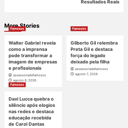
Resultados Reais
More Stories
Famosos
Famosos
Walter Gabriel revela
Gilberto Gil relembra
como a imprensa
Preta Gil e destaca
pode transformar a
força do legado
imagem de empresas
deixado pela filha
e profissionais
assessoriadefamosos
agosto 7, 2026
assessoriadefamosos
agosto 8, 2026
Famosos
Davi Lucca quebra o
silêncio após elogios
nas redes e destaca
educação recebida
de Carol Dantas