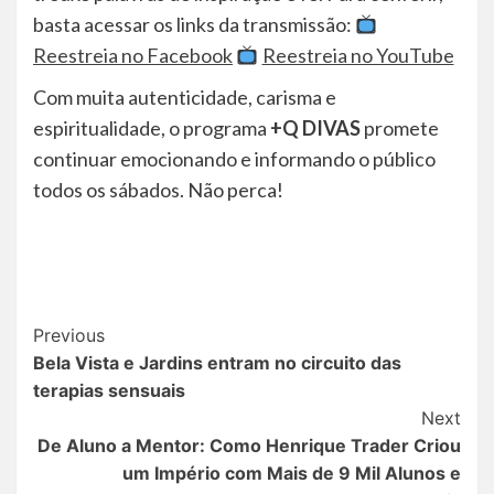
basta acessar os links da transmissão:
Reestreia no Facebook
Reestreia no YouTube
Com muita autenticidade, carisma e
espiritualidade, o programa
+Q DIVAS
promete
continuar emocionando e informando o público
todos os sábados. Não perca!
Post
Previous
Bela Vista e Jardins entram no circuito das
Navigation
terapias sensuais
Next
De Aluno a Mentor: Como Henrique Trader Criou
um Império com Mais de 9 Mil Alunos e