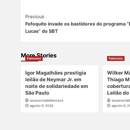
Post
Previous
Fofoquito invade os bastidores do programa “
Navigation
Lucas” do SBT
More Stories
Famosos
Famosos
Igor Magalhães prestigia
Wilker M
leilão de Neymar Jr. em
Thiago M
noite de solidariedade em
cobertur
São Paulo
Leilão do
assessoriadefamosos
assessoria
agosto 6, 2026
agosto 6, 