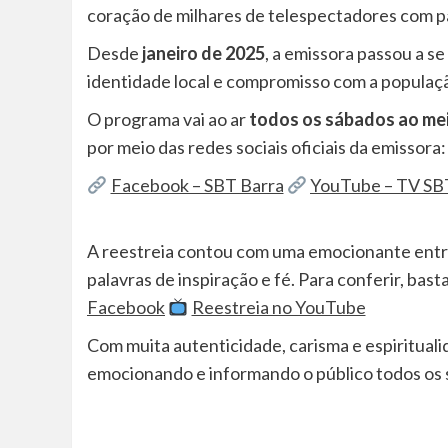
coração de milhares de telespectadores com p
Desde
janeiro de 2025
, a emissora passou a s
identidade local e compromisso com a populaçã
O programa vai ao ar
todos os sábados ao me
por meio das redes sociais oficiais da emissora:
Facebook – SBT Barra
YouTube – TV SB
A reestreia contou com uma emocionante entr
palavras de inspiração e fé. Para conferir, bast
Facebook
Reestreia no YouTube
Com muita autenticidade, carisma e espiritual
emocionando e informando o público todos os 