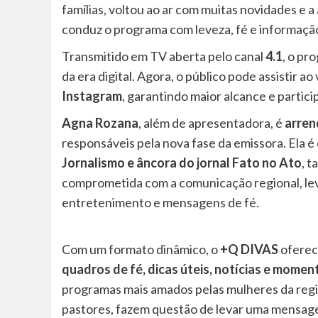
famílias, voltou ao ar com muitas novidades e 
conduz o programa com leveza, fé e informação
Transmitido em TV aberta pelo canal
4.1
, o pr
da era digital. Agora, o público pode assistir ao
Instagram
, garantindo maior alcance e partic
Agna Rozana
, além de apresentadora, é
arren
responsáveis pela nova fase da emissora. Ela 
Jornalismo e âncora do jornal Fato no Ato
, 
comprometida com a comunicação regional, lev
entretenimento e mensagens de fé.
Com um formato dinâmico, o
+Q DIVAS
oferec
quadros de fé, dicas úteis, notícias e momen
programas mais amados pelas mulheres da regi
pastores, fazem questão de levar uma mensa