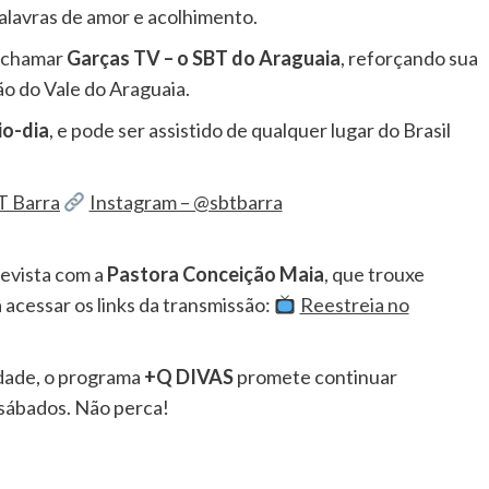
alavras de amor e acolhimento.
e chamar
Garças TV – o SBT do Araguaia
, reforçando sua
o do Vale do Araguaia.
io-dia
, e pode ser assistido de qualquer lugar do Brasil
T Barra
Instagram – @sbtbarra
evista com a
Pastora Conceição Maia
, que trouxe
a acessar os links da transmissão:
Reestreia no
idade, o programa
+Q DIVAS
promete continuar
sábados. Não perca!