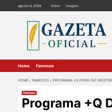
Skip
agosto 6, 2026
Vídeo
Imagem
to
content
Home
Famosos
HOME
FAMOSOS
PROGRAMA +Q DIVAS FAZ REESTRE
Famosos
Programa +Q D