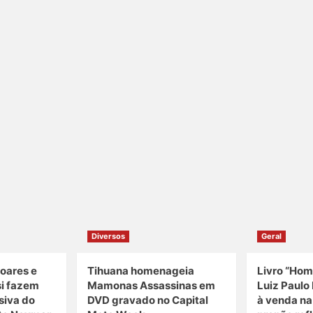
Diversos
Geral
oares e
Tihuana homenageia
Livro “Hom
si fazem
Mamonas Assassinas em
Luiz Paulo 
siva do
DVD gravado no Capital
à venda n