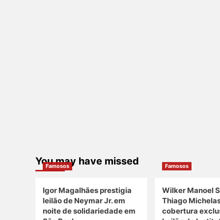
You may have missed
Famosos
Famosos
Igor Magalhães prestigia
Wilker Manoel S
leilão de Neymar Jr. em
Thiago Michela
noite de solidariedade em
cobertura exclu