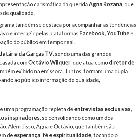
a apresentação carismática da querida
Agna Rozana
, que
 de qualidade.
ograma também se destaca por acompanhar as tendências
 vivo e interagir pelas plataformas
Facebook, YouTube
e
ipação do público em tempo real.
datária da Garças TV
, sendo uma das grandes
é casada com
Octávio Wilquer
, que atua como
diretor de
também exibido na emissora. Juntos, formam uma dupla
ando ao público informação de qualidade,
e uma programação repleta de
entrevistas exclusivas,
tos inspiradores
, se consolidando como um dos
ão. Além disso, Agna e Octávio, que também são
gem de
esperança, fé e espiritualidade
, tocando o