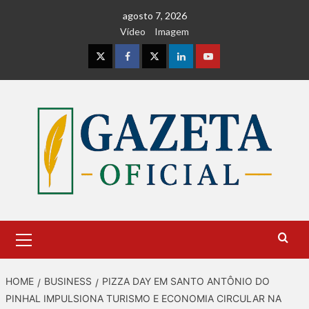
Skip
agosto 7, 2026
to
Vídeo
Imagem
content
Instagram
Facebook
Twitter
Linkedin
Youtube
Primary
Menu
HOME
BUSINESS
PIZZA DAY EM SANTO ANTÔNIO DO
PINHAL IMPULSIONA TURISMO E ECONOMIA CIRCULAR NA