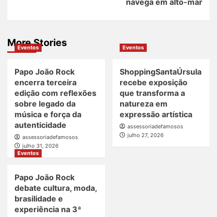
navega em alto-mar
More Stories
Eventos
Eventos
Papo João Rock
ShoppingSantaÚrsula
encerra terceira
recebe exposição
edição com reflexões
que transforma a
sobre legado da
natureza em
música e força da
expressão artística
autenticidade
assessoriadefamosos
julho 27, 2026
assessoriadefamosos
julho 31, 2026
Eventos
Papo João Rock
debate cultura, moda,
brasilidade e
experiência na 3ª