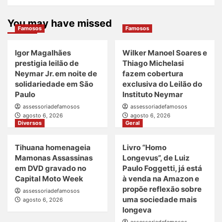
You may have missed
Famosos
Famosos
Igor Magalhães
Wilker Manoel Soares e
prestigia leilão de
Thiago Michelasi
Neymar Jr. em noite de
fazem cobertura
solidariedade em São
exclusiva do Leilão do
Paulo
Instituto Neymar
assessoriadefamosos
assessoriadefamosos
agosto 6, 2026
agosto 6, 2026
Diversos
Geral
Tihuana homenageia
Livro “Homo
Mamonas Assassinas
Longevus”, de Luiz
em DVD gravado no
Paulo Foggetti, já está
Capital Moto Week
à venda na Amazon e
propõe reflexão sobre
assessoriadefamosos
uma sociedade mais
agosto 6, 2026
longeva
assessoriadefamosos