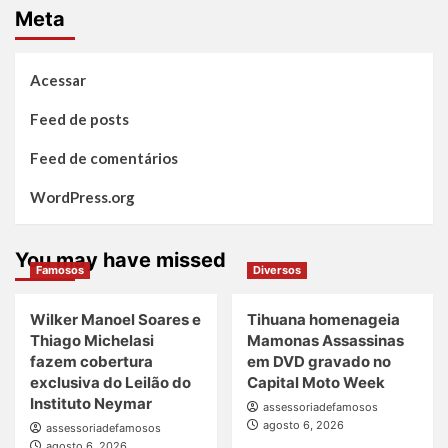
Meta
Acessar
Feed de posts
Feed de comentários
WordPress.org
You may have missed
Famosos
Diversos
Wilker Manoel Soares e
Tihuana homenageia
Thiago Michelasi
Mamonas Assassinas
fazem cobertura
em DVD gravado no
exclusiva do Leilão do
Capital Moto Week
Instituto Neymar
assessoriadefamosos
agosto 6, 2026
assessoriadefamosos
agosto 6, 2026