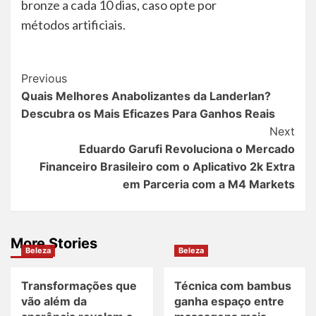
bronze a cada 10 dias, caso opte por
métodos artificiais.
Post
Previous
Quais Melhores Anabolizantes da Landerlan?
Navigation
Descubra os Mais Eficazes Para Ganhos Reais
Next
Eduardo Garufi Revoluciona o Mercado
Financeiro Brasileiro com o Aplicativo 2k Extra
em Parceria com a M4 Markets
More Stories
Beleza
Beleza
Transformações que
Técnica com bambus
vão além da
ganha espaço entre