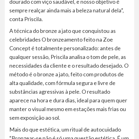
dourado com viço saudável, e nosso objetivo é
sempre realçar ainda mais a beleza natural dela”,
conta Priscila.
A técnica do bronze a jato que conquistou as
celebridades O bronzeamento feito na Zoe
Concept é totalmente personalizado: antes de
qualquer sessão, Priscila analisa o tom de pele, as
necessidades da cliente e o resultado desejado. O
método é o bronze a jato, feito com produtos de
alta qualidade, com fórmula segura e livre de
substâncias agressivas à pele. O resultado
aparece na hora e dura dias, ideal para quem quer
manter o visual mesmo em estações mais frias ou
sem exposição ao sol.
Mais do que estética, um ritual de autocuidado
“Bronzear-se não é só uma questão estética. É um