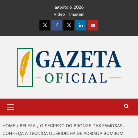
Skip
agosto 6, 2026
to
Vídeo
Imagem
content
Instagram
Facebook
Twitter
Linkedin
Youtube
Primary
Menu
HOME
BELEZA
O SEGREDO DO BRONZE DAS FAMOSAS:
CONHEÇA A TÉCNICA QUERIDINHA DE ADRIANA BOMBOM