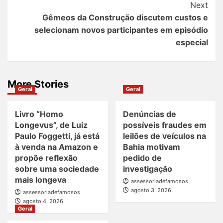
Next
Gêmeos da Construção discutem custos e
selecionam novos participantes em episódio
especial
More Stories
Geral
Geral
Livro “Homo
Denúncias de
Longevus”, de Luiz
possíveis fraudes em
Paulo Foggetti, já está
leilões de veículos na
à venda na Amazon e
Bahia motivam
propõe reflexão
pedido de
sobre uma sociedade
investigação
mais longeva
assessoriadefamosos
agosto 3, 2026
assessoriadefamosos
agosto 4, 2026
Geral