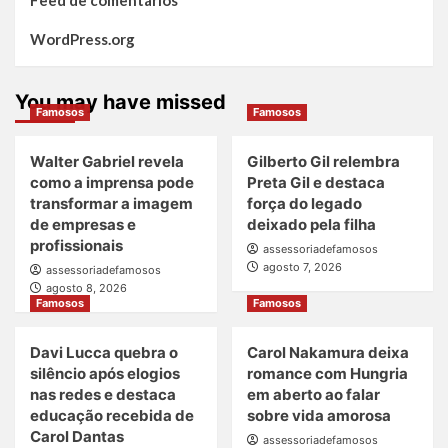
Feed de comentários
WordPress.org
You may have missed
Famosos
Famosos
Walter Gabriel revela
Gilberto Gil relembra
como a imprensa pode
Preta Gil e destaca
transformar a imagem
força do legado
de empresas e
deixado pela filha
profissionais
assessoriadefamosos
agosto 7, 2026
assessoriadefamosos
agosto 8, 2026
Famosos
Famosos
Davi Lucca quebra o
Carol Nakamura deixa
silêncio após elogios
romance com Hungria
nas redes e destaca
em aberto ao falar
educação recebida de
sobre vida amorosa
Carol Dantas
assessoriadefamosos