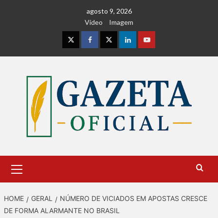
Skip
agosto 9, 2026
to
Vídeo
Imagem
content
Instagram
Facebook
Twitter
Linkedin
Youtube
Primary
Menu
HOME
GERAL
NÚMERO DE VICIADOS EM APOSTAS CRESCE
DE FORMA ALARMANTE NO BRASIL