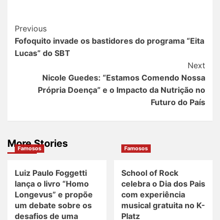
Post
Previous
Fofoquito invade os bastidores do programa “Eita
Navigation
Lucas” do SBT
Next
Nicole Guedes: “Estamos Comendo Nossa
Própria Doença” e o Impacto da Nutrição no
Futuro do País
More Stories
Famosos
Famosos
Luiz Paulo Foggetti
School of Rock
lança o livro “Homo
celebra o Dia dos Pais
Longevus” e propõe
com experiência
um debate sobre os
musical gratuita no K-
desafios de uma
Platz