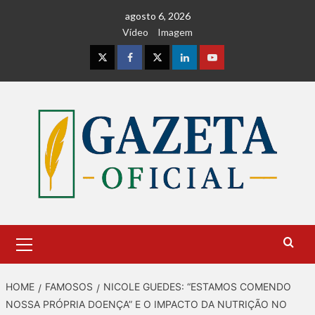
Skip
agosto 6, 2026
to
Vídeo
Imagem
content
Instagram
Facebook
Twitter
Linkedin
Youtube
Primary
Menu
HOME
FAMOSOS
NICOLE GUEDES: “ESTAMOS COMENDO
NOSSA PRÓPRIA DOENÇA” E O IMPACTO DA NUTRIÇÃO NO