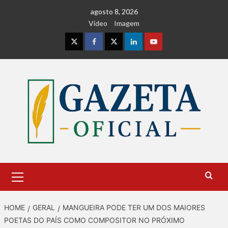
Skip
agosto 8, 2026
to
Vídeo
Imagem
content
Instagram
Facebook
Twitter
Linkedin
Youtube
Primary
Menu
HOME
GERAL
MANGUEIRA PODE TER UM DOS MAIORES
POETAS DO PAÍS COMO COMPOSITOR NO PRÓXIMO