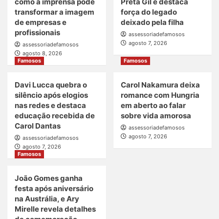
como a imprensa pode
Preta Gil e destaca
transformar a imagem
força do legado
de empresas e
deixado pela filha
profissionais
assessoriadefamosos
agosto 7, 2026
assessoriadefamosos
agosto 8, 2026
Famosos
Famosos
Davi Lucca quebra o
Carol Nakamura deixa
silêncio após elogios
romance com Hungria
nas redes e destaca
em aberto ao falar
educação recebida de
sobre vida amorosa
Carol Dantas
assessoriadefamosos
agosto 7, 2026
assessoriadefamosos
agosto 7, 2026
Famosos
João Gomes ganha
festa após aniversário
na Austrália, e Ary
Mirelle revela detalhes