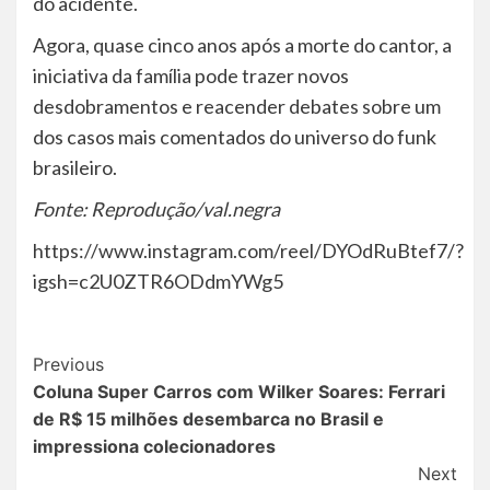
do acidente.
Agora, quase cinco anos após a morte do cantor, a
iniciativa da família pode trazer novos
desdobramentos e reacender debates sobre um
dos casos mais comentados do universo do funk
brasileiro.
Fonte: Reprodução/val.negra
https://www.instagram.com/reel/DYOdRuBtef7/?
igsh=c2U0ZTR6ODdmYWg5
Post
Previous
Coluna Super Carros com Wilker Soares: Ferrari
Navigation
de R$ 15 milhões desembarca no Brasil e
impressiona colecionadores
Next