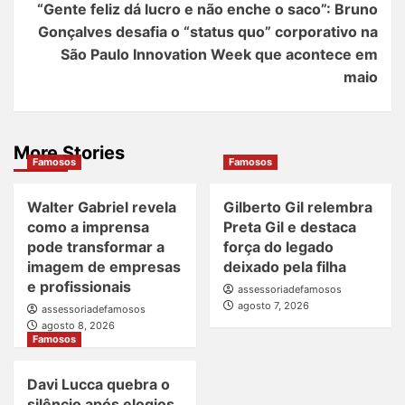
“Gente feliz dá lucro e não enche o saco”: Bruno
Gonçalves desafia o “status quo” corporativo na
São Paulo Innovation Week que acontece em
maio
More Stories
Famosos
Famosos
Walter Gabriel revela
Gilberto Gil relembra
como a imprensa
Preta Gil e destaca
pode transformar a
força do legado
imagem de empresas
deixado pela filha
e profissionais
assessoriadefamosos
agosto 7, 2026
assessoriadefamosos
agosto 8, 2026
Famosos
Davi Lucca quebra o
silêncio após elogios