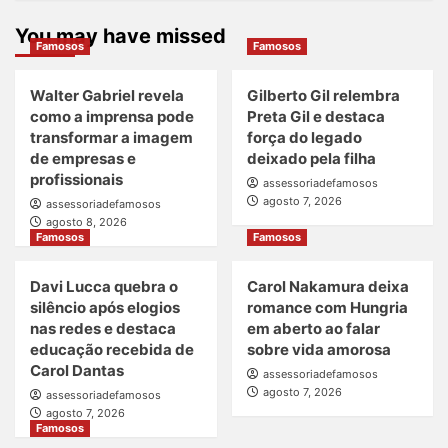
You may have missed
Famosos
Famosos
Walter Gabriel revela
Gilberto Gil relembra
como a imprensa pode
Preta Gil e destaca
transformar a imagem
força do legado
de empresas e
deixado pela filha
profissionais
assessoriadefamosos
agosto 7, 2026
assessoriadefamosos
agosto 8, 2026
Famosos
Famosos
Davi Lucca quebra o
Carol Nakamura deixa
silêncio após elogios
romance com Hungria
nas redes e destaca
em aberto ao falar
educação recebida de
sobre vida amorosa
Carol Dantas
assessoriadefamosos
agosto 7, 2026
assessoriadefamosos
agosto 7, 2026
Famosos