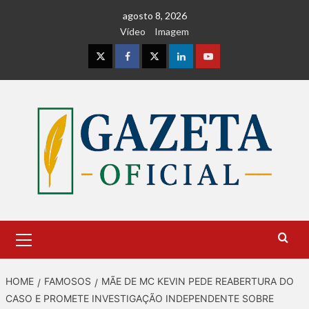
Skip
agosto 8, 2026
to
Vídeo
Imagem
content
Instagram
Facebook
Twitter
Linkedin
Youtube
Primary
Menu
HOME
FAMOSOS
MÃE DE MC KEVIN PEDE REABERTURA DO
CASO E PROMETE INVESTIGAÇÃO INDEPENDENTE SOBRE