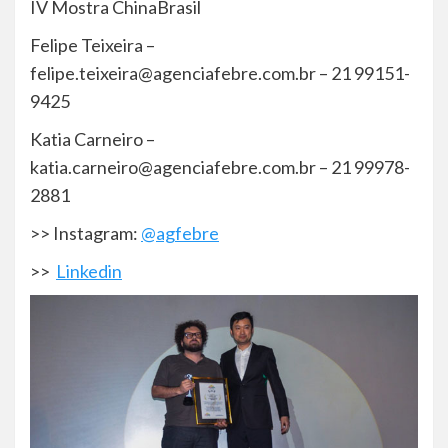
IV Mostra ChinaBrasil
Felipe Teixeira –
felipe.teixeira@agenciafebre.com.br – 21 99151-
9425
Katia Carneiro –
katia.carneiro@agenciafebre.com.br – 21 99978-
2881
>> Instagram:
@agfebre
>>
Linkedin