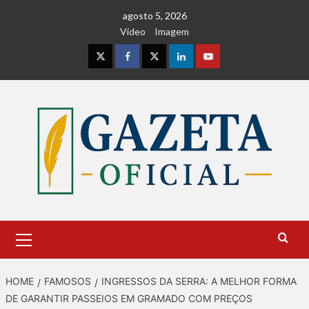
Skip
agosto 5, 2026
to
Vídeo
Imagem
content
Instagram
Facebook
Twitter
Linkedin
Youtube
Primary
Menu
HOME
FAMOSOS
INGRESSOS DA SERRA: A MELHOR FORMA
DE GARANTIR PASSEIOS EM GRAMADO COM PREÇOS