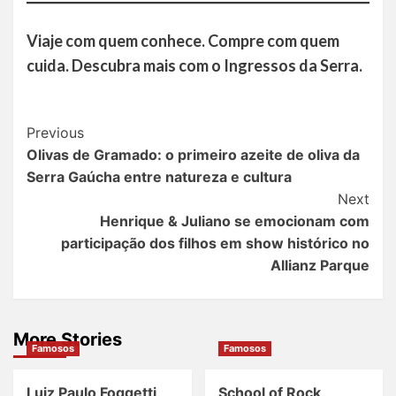
Viaje com quem conhece. Compre com quem
cuida. Descubra mais com o Ingressos da Serra.
Post
Previous
Olivas de Gramado: o primeiro azeite de oliva da
Navigation
Serra Gaúcha entre natureza e cultura
Next
Henrique & Juliano se emocionam com
participação dos filhos em show histórico no
Allianz Parque
More Stories
Famosos
Famosos
Luiz Paulo Foggetti
School of Rock