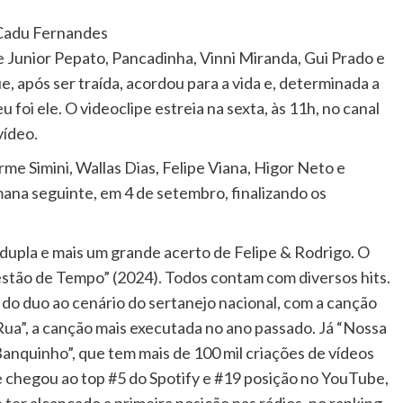
Cadu Fernandes
Junior Pepato, Pancadinha, Vinni Miranda, Gui Prado e
ue, após ser traída, acordou para a vida e, determinada a
foi ele. O videoclipe estreia na sexta, às 11h, no canal
vídeo.
rme Simini, Wallas Dias, Felipe Viana, Higor Neto e
na seguinte, em 4 de setembro, finalizando os
 dupla e mais um grande acerto de Felipe & Rodrigo. O
stão de Tempo” (2024). Todos contam com diversos hits.
 do duo ao cenário do sertanejo nacional, com a canção
ua”, a canção mais executada no ano passado. Já “Nossa
anquinho”, que tem mais de 100 mil criações de vídeos
ue chegou ao top #5 do Spotify e #19 posição no YouTube,