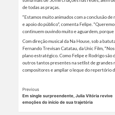
soma mais de 50 mil criações nas redes, além de
de todas as praças.
“Estamos muito animados com a conclusão de m
e apoio do público”, comenta Felipe. “Queremo
continuem ouvindo muito e aguardem, porque 
Com direção musical da Na House, sob a batuta
Fernando Trevisan Catatau, da Unic Film, “Noss
plano estratégico. Como Felipe e Rodrigo são d
outros tantos presentes na setlist de grandes 
compositores e ampliar o leque do repertório d
Post
Previous
Em single surpreendente, Julia Vitória revive
Navigation
emoções do início de sua trajetória