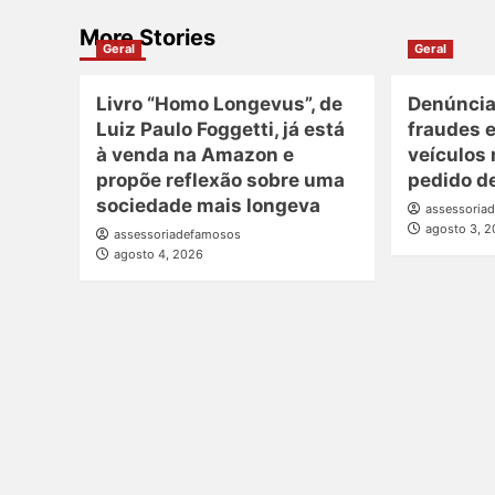
More Stories
Geral
Geral
Livro “Homo Longevus”, de
Denúncia
Luiz Paulo Foggetti, já está
fraudes e
à venda na Amazon e
veículos
propõe reflexão sobre uma
pedido d
sociedade mais longeva
assessoria
agosto 3, 
assessoriadefamosos
agosto 4, 2026