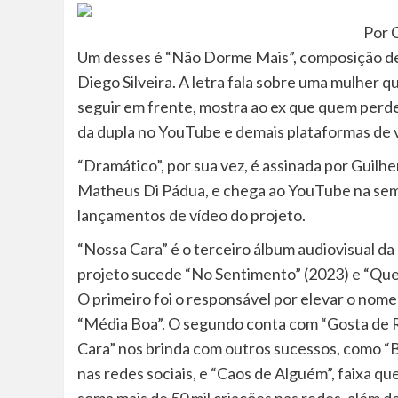
Por 
Um desses é “Não Dorme Mais”, composição de 
Diego Silveira. A letra fala sobre uma mulher q
seguir em frente, mostra ao ex que quem perdeu 
da dupla no YouTube e demais plataformas de 
“Dramático”, por sua vez, é assinada por Guilhe
Matheus Di Pádua, e chega ao YouTube na sema
lançamentos de vídeo do projeto.
“Nossa Cara” é o terceiro álbum audiovisual da
projeto sucede “No Sentimento” (2023) e “Que
O primeiro foi o responsável por elevar o nome
“Média Boa”. O segundo conta com “Gosta de R
Cara” nos brinda com outros sucessos, como “B
nas redes sociais, e “Caos de Alguém”, faixa q