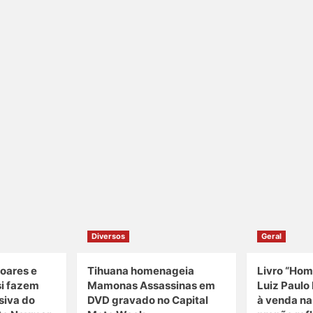
Diversos
Geral
oares e
Tihuana homenageia
Livro “Hom
si fazem
Mamonas Assassinas em
Luiz Paulo 
siva do
DVD gravado no Capital
à venda n