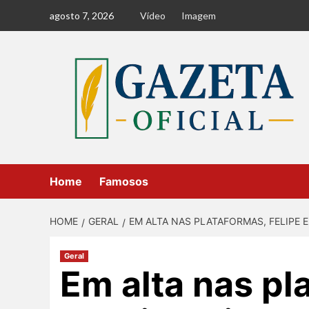
Skip
agosto 7, 2026
Vídeo
Imagem
to
content
Home
Famosos
HOME
GERAL
EM ALTA NAS PLATAFORMAS, FELIPE E
Geral
Em alta nas pl