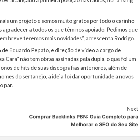
 ter alcançado a primeira posição nas rádios, no ranking
ais um projeto e somos muito gratos por todo o carinho
s agradecer a todos os que têm nos apoiado. Pedimos que
em breve teremos mais novidades”, acrescenta Rodrigo.
 de Eduardo Pepato, e direção de vídeo a cargo de
a Cara” não tem obras assinadas pela dupla, o que foi um
onos de hits de suas discografias anteriores, além de
nomes do sertanejo, a ideia foi dar oportunidade a novos
o par.
Next
Comprar Backlinks PBN: Guia Completo para
Melhorar o SEO do Seu Site