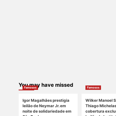
You may have missed
Famosos
Famosos
Igor Magalhães prestigia
Wilker Manoel S
leilão de Neymar Jr. em
Thiago Michela
noite de solidariedade em
cobertura exclu