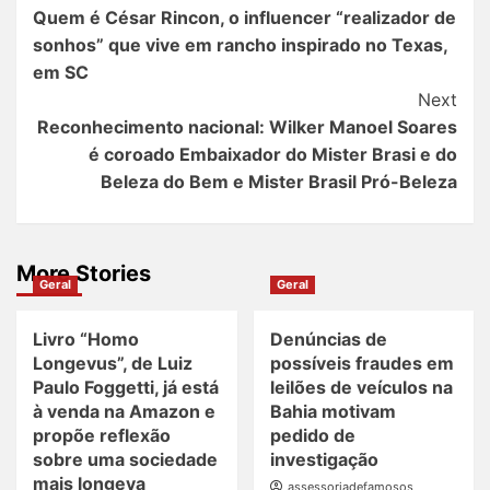
Quem é César Rincon, o influencer “realizador de
Navigation
sonhos” que vive em rancho inspirado no Texas,
em SC
Next
Reconhecimento nacional: Wilker Manoel Soares
é coroado Embaixador do Mister Brasi e do
Beleza do Bem e Mister Brasil Pró-Beleza
More Stories
Geral
Geral
Livro “Homo
Denúncias de
Longevus”, de Luiz
possíveis fraudes em
Paulo Foggetti, já está
leilões de veículos na
à venda na Amazon e
Bahia motivam
propõe reflexão
pedido de
sobre uma sociedade
investigação
mais longeva
assessoriadefamosos