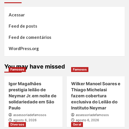
Acessar
Feed de posts
Feed de comentários
WordPress.org
You may have missed
Famosos
Famosos
Igor Magalhães
Wilker Manoel Soares e
prestigia leilão de
Thiago Michelasi
Neymar Jr. em noite de
fazem cobertura
solidariedade em São
exclusiva do Leilão do
Paulo
Instituto Neymar
assessoriadefamosos
assessoriadefamosos
agosto 6, 2026
agosto 6, 2026
Diversos
Geral