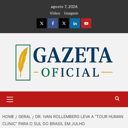
Skip
agosto 7, 2026
to
Vídeo
Imagem
content
Instagram
Facebook
Twitter
Linkedin
Youtube
Primary
Menu
HOME
GERAL
DR. IVAN ROLLEMBERG LEVA A “TOUR HUMAN
CLINIC” PARA O SUL DO BRASIL EM JULHO