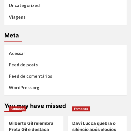
Uncategorized
Viagens
Meta
Acessar
Feed de posts
Feed de comentários
WordPress.org
You may have missed
Famosos
Famosos
Gilberto Gil relembra
Davi Lucca quebra o
Preta Gil e destaca
silêncio após elogios