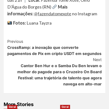
das 21h
Local:
Fazenda Tome Xote, Olho
D’Água do Borges (RN)
Mais
informações:
@fazendatomexote
no Instagram
Fotos:
Luana Tayzra
Post
Previous
CrossRamp: a inovação que converte
Navigation
pagamentos de Pix em cripto USDT em segundos
Next
Cantor Ben Hur e o Samba Du Ben levam o
melhor do pagode para o Cruzeiro On Board
Festival: uma trajetória de talento que agora
navega em alto-mar
More Stories
Geral
Geral