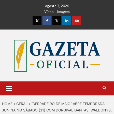
Skip
agosto 7, 2026
to
Vídeo
Imagem
content
Instagram
Facebook
Twitter
Linkedin
Youtube
Primary
Menu
HOME
GERAL
“DERRADEIRO DE MAIO” ABRE TEMPORADA
JUNINA NO SÁBADO (31) COM DORGIVAL DANTAS, WALDONYS,