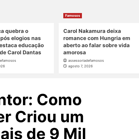
Famosos
ca quebra o
Carol Nakamura deixa
após elogios nas
romance com Hungria em
destaca educação
aberto ao falar sobre vida
 de Carol Dantas
amorosa
defamosos
assessoriadefamosos
026
agosto 7, 2026
ntor: Como
er Criou um
is de 9 Mil