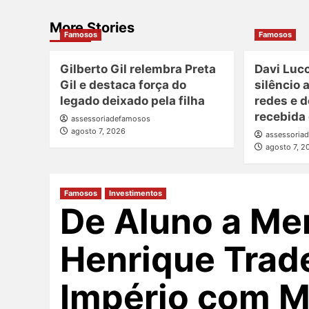
More Stories
Famosos
Famosos
Gilberto Gil relembra Preta
Davi Luc
Gil e destaca força do
silêncio 
legado deixado pela filha
redes e 
recebida
assessoriadefamosos
agosto 7, 2026
assessoria
agosto 7, 2
Famosos
Investimentos
De Aluno a Me
Henrique Trad
Império com Ma