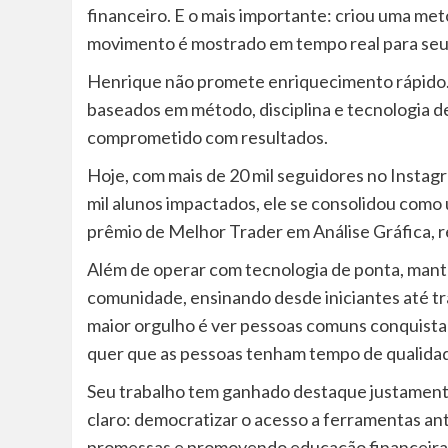
financeiro. E o mais importante: criou uma me
movimento é mostrado em tempo real para seu
Henrique não promete enriquecimento rápido. 
baseados em método, disciplina e tecnologia d
comprometido com resultados.
Hoje, com mais de 20 mil seguidores no Instagr
mil alunos impactados, ele se consolidou como 
prêmio de Melhor Trader em Análise Gráfica, 
Além de operar com tecnologia de ponta, mant
comunidade, ensinando desde iniciantes até t
maior orgulho é ver pessoas comuns conquista
quer que as pessoas tenham tempo de qualidade
Seu trabalho tem ganhado destaque justamente 
claro: democratizar o acesso a ferramentas ant
promessas e promovendo educação financeira 