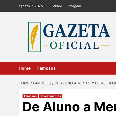
Skip
agosto 7, 2026
Vídeo
Imagem
to
content
Home
Famosos
HOME
FAMOSOS
DE ALUNO A MENTOR: COMO HENRI
Famosos
Investimentos
De Aluno a Me