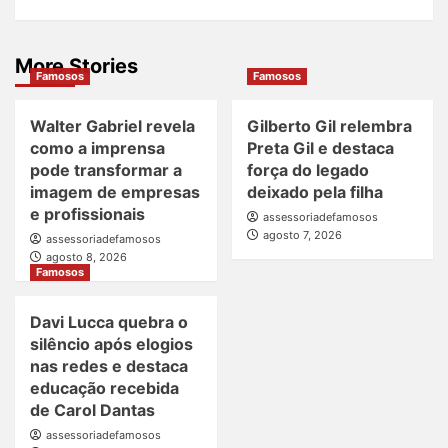
More Stories
Famosos
Famosos
Walter Gabriel revela
Gilberto Gil relembra
como a imprensa
Preta Gil e destaca
pode transformar a
força do legado
imagem de empresas
deixado pela filha
e profissionais
assessoriadefamosos
agosto 7, 2026
assessoriadefamosos
agosto 8, 2026
Famosos
Davi Lucca quebra o
silêncio após elogios
nas redes e destaca
educação recebida
de Carol Dantas
assessoriadefamosos