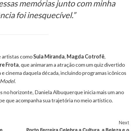
r essas memórias junto com minha
cia foi inesquecível.”
 artistas como
Sula Miranda
,
Magda Cotrofê
,
re Frota
, que animaram a atração com um quiz divertido
a e cinema daquela década, incluindo programas icônicos
 Model
.
os no horizonte, Daniela Albuquerque inicia mais um ano
ipe que acompanha sua trajetória no meio artístico.
Next
um
Porto Ferreira Celebra a Cultura, a Beleza e o