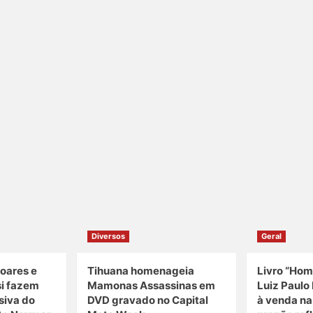
Diversos
Geral
oares e
Tihuana homenageia
Livro “Hom
si fazem
Mamonas Assassinas em
Luiz Paulo 
siva do
DVD gravado no Capital
à venda n