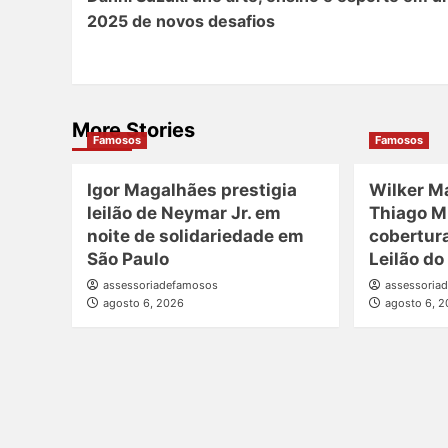
Navigation
2025 de novos desafios
More Stories
Famosos
Famosos
Igor Magalhães prestigia
Wilker M
leilão de Neymar Jr. em
Thiago M
noite de solidariedade em
cobertur
São Paulo
Leilão do
assessoriadefamosos
assessoria
agosto 6, 2026
agosto 6, 