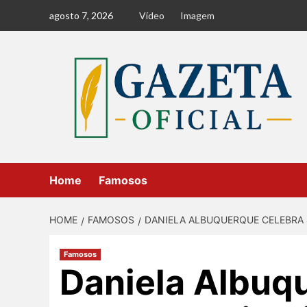
Skip
agosto 7, 2026
Vídeo
Imagem
to
content
Home
Famosos
HOME
FAMOSOS
DANIELA ALBUQUERQUE CELEBRA 4
Famosos
Daniela Albuq