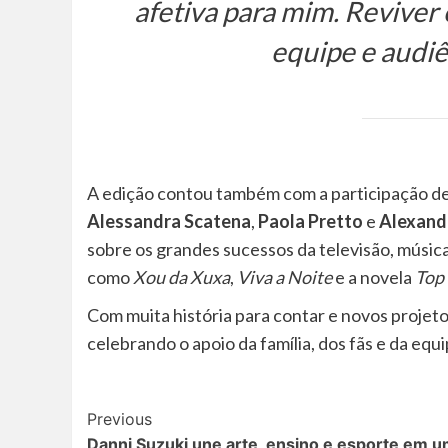
afetiva para mim. Revive
equipe e audiên
A edição contou também com a participação de
Alessandra Scatena
,
Paola Pretto
e
Alexand
sobre os grandes sucessos da televisão, músic
como
Xou da Xuxa
,
Viva a Noite
e a novela
Top
Com muita história para contar e novos projet
celebrando o apoio da família, dos fãs e da equ
Post
Previous
Danni Suzuki une arte, ensino e esporte em 