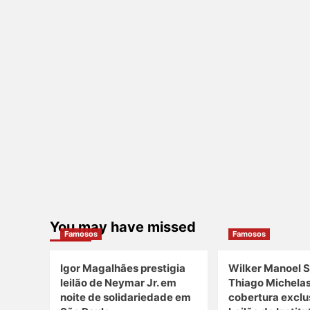
You may have missed
Famosos
Famosos
Igor Magalhães prestigia
Wilker Manoel S
leilão de Neymar Jr. em
Thiago Michela
noite de solidariedade em
cobertura exclu