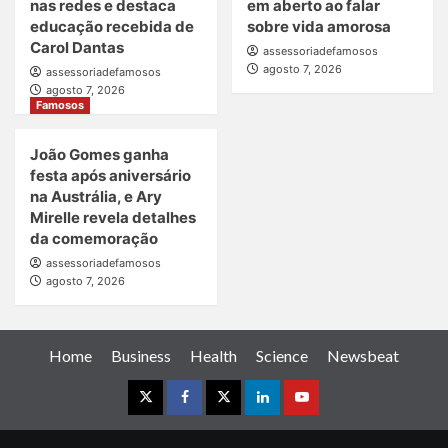
nas redes e destaca
em aberto ao falar
educação recebida de
sobre vida amorosa
Carol Dantas
assessoriadefamosos
agosto 7, 2026
assessoriadefamosos
agosto 7, 2026
Famosos
João Gomes ganha
festa após aniversário
na Austrália, e Ary
Mirelle revela detalhes
da comemoração
assessoriadefamosos
agosto 7, 2026
Home
Business
Health
Science
Newsbeat
Instagram
Facebook
Twitter
Linkedin
Youtube