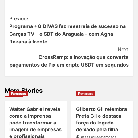
Post
Previous
Programa +Q DIVAS faz reestreia de sucesso na
Navigation
Garças TV – o SBT do Araguaia – com Agna
Rozana à frente
Next
CrossRamp: a inovação que converte
pagamentos de Pix em cripto USDT em segundos
More Stories
Famosos
Famosos
Walter Gabriel revela
Gilberto Gil relembra
como a imprensa
Preta Gil e destaca
pode transformar a
força do legado
imagem de empresas
deixado pela filha
e profissionais
assessoriadefamosos