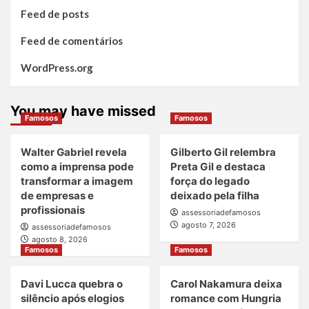
Feed de posts
Feed de comentários
WordPress.org
You may have missed
Famosos
Famosos
Walter Gabriel revela
Gilberto Gil relembra
como a imprensa pode
Preta Gil e destaca
transformar a imagem
força do legado
de empresas e
deixado pela filha
profissionais
assessoriadefamosos
agosto 7, 2026
assessoriadefamosos
agosto 8, 2026
Famosos
Famosos
Davi Lucca quebra o
Carol Nakamura deixa
silêncio após elogios
romance com Hungria