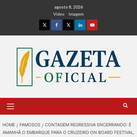
Skip
agosto 8, 2026
to
Vídeo
Imagem
content
Instagram
Facebook
Twitter
Linkedin
Youtube
Primary
Menu
HOME
FAMOSOS
CONTAGEM REGRESSIVA ENCERRANDO: É
AMANHÃ O EMBARQUE PARA O CRUZEIRO ON BOARD FESTIVAL,