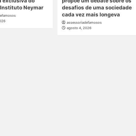
a exclusiva do
propõe um debate sobre os
 Instituto Neymar
desafios de uma sociedade
cada vez mais longeva
defamosos
2026
assessoriadefamosos
agosto 4, 2026