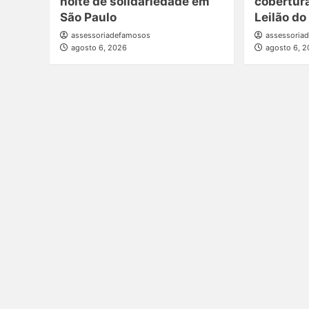
noite de solidariedade em
cobertur
São Paulo
Leilão do
assessoriadefamosos
assessoria
agosto 6, 2026
agosto 6, 