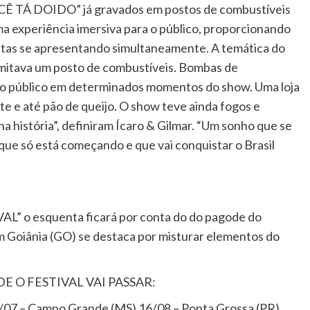
“CÊ TÁ DOIDO” já gravados em postos de combustíveis
ma experiência imersiva para o público, proporcionando
istas se apresentando simultaneamente. A temática do
imitava um posto de combustíveis. Bombas de
 o público em determinados momentos do show. Uma loja
e e até pão de queijo. O show teve ainda fogos e
a história”, definiram Ícaro & Gilmar. “Um sonho que se
que só está começando e que vai conquistar o Brasil
L” o esquenta ficará por conta do do pagode do
 Goiânia (GO) se destaca por misturar elementos do
E O FESTIVAL VAI PASSAR:
19/07 – Campo Grande (MS) 16/08 – Ponta Grossa (PR)