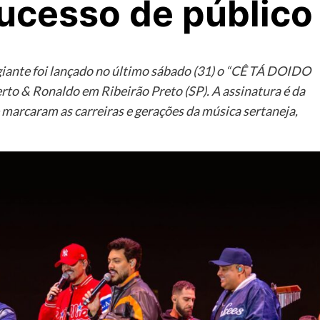
ucesso de público
iante foi lançado no último sábado (31) o “CÊ TÁ DOIDO
to & Ronaldo em Ribeirão Preto (SP). A assinatura é da
marcaram as carreiras e gerações da música sertaneja,