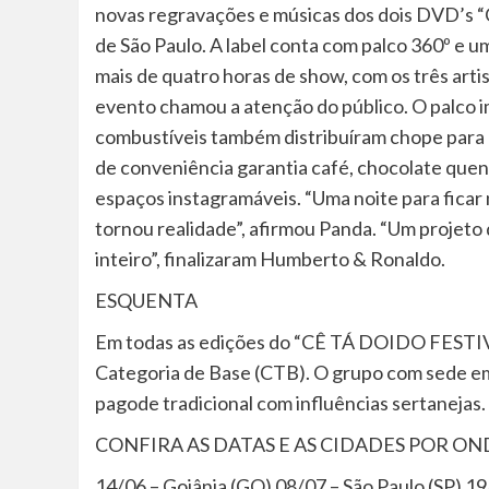
novas regravações e músicas dos dois DVD’s 
de São Paulo. A label conta com palco 360º e u
mais de quatro horas de show, com os três art
evento chamou a atenção do público. O palco 
combustíveis também distribuíram chope para
de conveniência garantia café, chocolate quent
espaços instagramáveis. “Uma noite para ficar n
tornou realidade”, afirmou Panda. “Um projeto 
inteiro”, finalizaram Humberto & Ronaldo.
ESQUENTA
Em todas as edições do “CÊ TÁ DOIDO FESTIVA
Categoria de Base (CTB). O grupo com sede em
pagode tradicional com influências sertanejas.
CONFIRA AS DATAS E AS CIDADES POR OND
14/06 – Goiânia (GO) 08/07 – São Paulo (SP) 