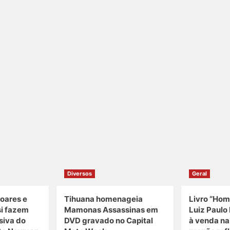
Diversos
Geral
oares e
Tihuana homenageia
Livro “Hom
si fazem
Mamonas Assassinas em
Luiz Paulo 
siva do
DVD gravado no Capital
à venda n