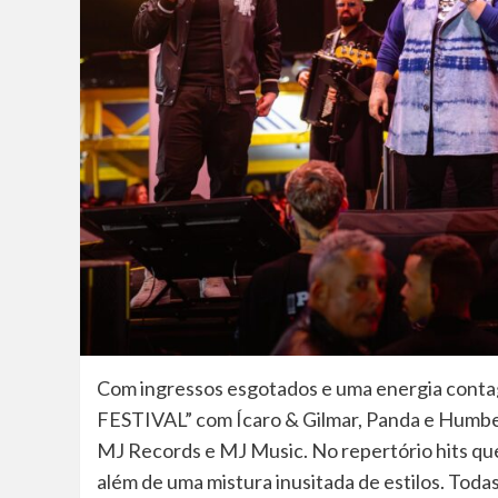
Com ingressos esgotados e uma energia contag
FESTIVAL” com Ícaro & Gilmar, Panda e Humber
MJ Records e MJ Music. No repertório hits que
além de uma mistura inusitada de estilos. Todas