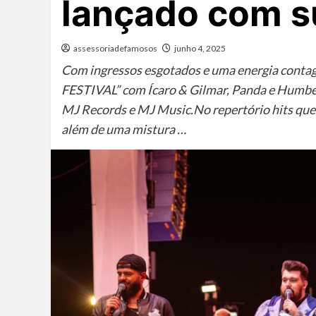
lançado com s
assessoriadefamosos
junho 4, 2025
Com ingressos esgotados e uma energia contag
FESTIVAL” com Ícaro & Gilmar, Panda e Humber
MJ Records e MJ Music.No repertório hits que 
além de uma mistura …