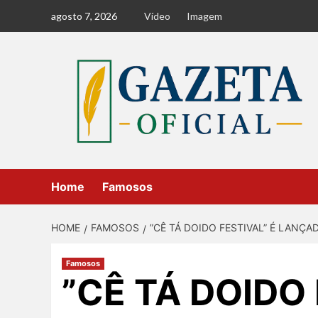
Skip
agosto 7, 2026
Vídeo
Imagem
to
content
Home
Famosos
HOME
FAMOSOS
”CÊ TÁ DOIDO FESTIVAL” É LANÇ
Famosos
”CÊ TÁ DOIDO 