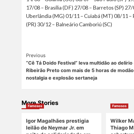
17/08 – Brasília (DF) 27/08 – Barretos (SP) 27/
Uberlândia (MG) 01/11 – Cuiabá (MT) 08/11 – 
(PR) 30/12 – Balneário Camboriú (SC)
Post
Previous
“Cê Tá Doido Festival” leva multidão ao delíri
Navigation
Ribeirão Preto com mais de 5 horas de modão
nostalgia e explosão sertaneja
More Stories
Famosos
Famosos
Igor Magalhães prestigia
Wilker M
leilão de Neymar Jr. em
Thiago M