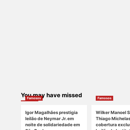
You may have missed
Famosos
Famosos
Igor Magalhães prestigia
Wilker Manoel S
leilão de Neymar Jr. em
Thiago Michela
noite de solidariedade em
cobertura exclu