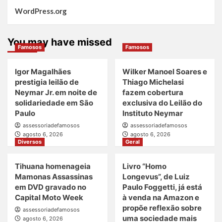
WordPress.org
You may have missed
Famosos
Famosos
Igor Magalhães
Wilker Manoel Soares e
prestigia leilão de
Thiago Michelasi
Neymar Jr. em noite de
fazem cobertura
solidariedade em São
exclusiva do Leilão do
Paulo
Instituto Neymar
assessoriadefamosos
assessoriadefamosos
agosto 6, 2026
agosto 6, 2026
Diversos
Geral
Tihuana homenageia
Livro “Homo
Mamonas Assassinas
Longevus”, de Luiz
em DVD gravado no
Paulo Foggetti, já está
Capital Moto Week
à venda na Amazon e
propõe reflexão sobre
assessoriadefamosos
uma sociedade mais
agosto 6, 2026