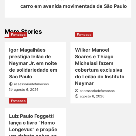
carro em avenida movimentada de São Paulo
More Stories
Famosos
Famosos
Igor Magalhães
Wilker Manoel
prestigia leilão de
Soares e Thiago
Neymar Jr. em noite
Michelasi fazem
de solidariedade em
cobertura exclusiva
São Paulo
do Leilão do Instituto
Neymar
assessoriadefamosos
agosto 6, 2026
assessoriadefamosos
agosto 6, 2026
Famosos
Luiz Paulo Foggetti
lança o livro “Homo
Longevus” e propõe