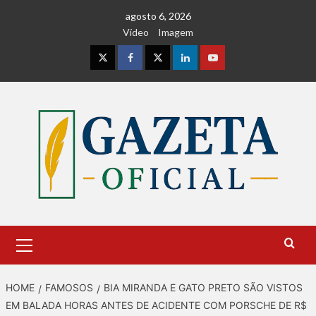
Skip
agosto 6, 2026
to
Vídeo
Imagem
content
Instagram
Facebook
Twitter
Linkedin
Youtube
Primary
Menu
HOME
FAMOSOS
BIA MIRANDA E GATO PRETO SÃO VISTOS
EM BALADA HORAS ANTES DE ACIDENTE COM PORSCHE DE R$