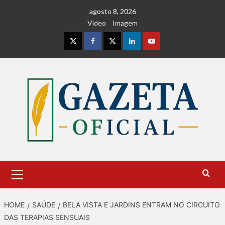
Skip
agosto 8, 2026
to
Vídeo
Imagem
content
Instagram
Facebook
Twitter
Linkedin
Youtube
Primary
Menu
HOME
SAÚDE
BELA VISTA E JARDINS ENTRAM NO CIRCUITO
DAS TERAPIAS SENSUAIS