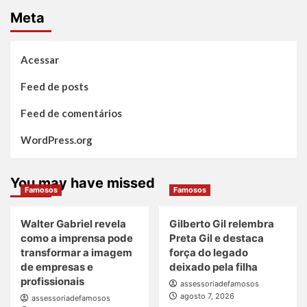
Meta
Acessar
Feed de posts
Feed de comentários
WordPress.org
You may have missed
Famosos
Famosos
Walter Gabriel revela
Gilberto Gil relembra
como a imprensa pode
Preta Gil e destaca
transformar a imagem
força do legado
de empresas e
deixado pela filha
profissionais
assessoriadefamosos
agosto 7, 2026
assessoriadefamosos