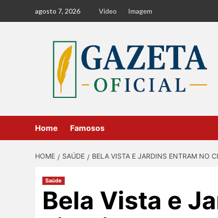
Skip
agosto 7, 2026
Vídeo
Imagem
to
content
Home
Famosos
HOME
SAÚDE
BELA VISTA E JARDINS ENTRAM NO C
Saúde
Bela Vista e J