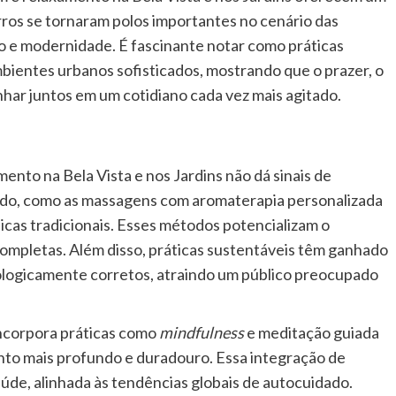
rros se tornaram polos importantes no cenário das
ão e modernidade. É fascinante notar como práticas
ientes urbanos sofisticados, mostrando que o prazer, o
ar juntos em um cotidiano cada vez mais agitado.
to na Bela Vista e nos Jardins não dá sinais de
ndo, como as massagens com aromaterapia personalizada
cas tradicionais. Esses métodos potencializam o
completas. Além disso, práticas sustentáveis têm ganhado
ologicamente corretos, atraindo um público preocupado
incorpora práticas como
mindfulness
e meditação guiada
to mais profundo e duradouro. Essa integração de
úde, alinhada às tendências globais de autocuidado.