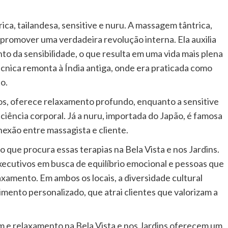
ica, tailandesa, sensitive e nuru. A massagem tântrica,
romover uma verdadeira revolução interna. Ela auxilia
o da sensibilidade, o que resulta em uma vida mais plena
écnica remonta à Índia antiga, onde era praticada como
o.
os, oferece relaxamento profundo, enquanto a sensitive
iência corporal. Já a nuru, importada do Japão, é famosa
onexão entre massagista e cliente.
o que procura essas terapias na Bela Vista e nos Jardins.
executivos em busca de equilíbrio emocional e pessoas que
xamento. Em ambos os locais, a diversidade cultural
imento personalizado, que atrai clientes que valorizam a
m e relaxamento na Bela Vista e nos Jardins oferecem um