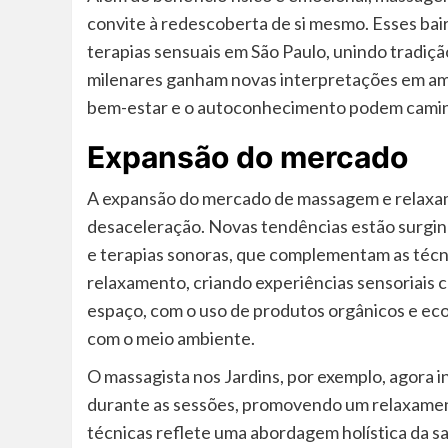
convite à redescoberta de si mesmo. Esses bai
terapias sensuais em São Paulo, unindo tradiç
milenares ganham novas interpretações em amb
bem-estar e o autoconhecimento podem caminh
Expansão do mercado
A expansão do mercado de massagem e relaxamen
desaceleração. Novas tendências estão surgi
e terapias sonoras, que complementam as técni
relaxamento, criando experiências sensoriais 
espaço, com o uso de produtos orgânicos e ec
com o meio ambiente.
O massagista nos Jardins, por exemplo, agora 
durante as sessões, promovendo um relaxamen
técnicas reflete uma abordagem holística da sa