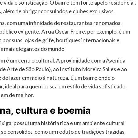
 vida e sofisticação. O bairro tem forte apelo residencial,
 além de abrigar consulados e clubes exclusivos.
ins, com uma infinidade de restaurantes renomados,
úblico exigente. A rua Oscar Freire, por exemplo, é um
por suas lojas de grife, boutiques internacionais e
as mais elegantes do mundo.
ém é um centro cultural. A proximidade com a Avenida
e Arte de São Paulo), ao Instituto Moreira Salles e ao
 de lazer em meio à natureza. É um bairro onde o
 ideal para quem busca um estilo de vida sofisticado,
tem de melhor.
iana, cultura e boemia
iga, possui uma história rica e um ambiente cultural
ão se consolidou como um reduto de tradições trazidas