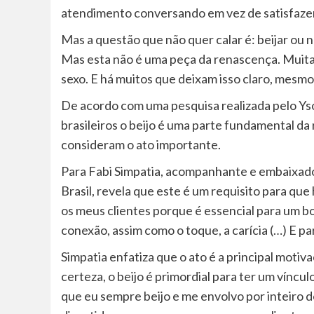
atendimento conversando em vez de satisfaze
Mas a questão que não quer calar é: beijar ou n
Mas esta não é uma peça da renascença. Muitas
sexo. E há muitos que deixam isso claro, mes
De acordo com uma pesquisa realizada pelo Ysos
brasileiros o beijo é uma parte fundamental d
consideram o ato importante.
Para Fabi Simpatia, acompanhante e embaixado
Brasil, revela que este é um requisito para que h
os meus clientes porque é essencial para um bo
conexão, assim como o toque, a carícia (…) E pa
Simpatia enfatiza que o ato é a principal moti
certeza, o beijo é primordial para ter um vínc
que eu sempre beijo e me envolvo por inteiro des