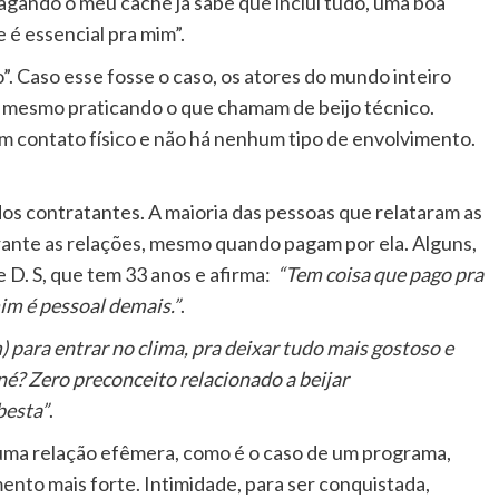
agando o meu cachê já sabe que inclui tudo, uma boa
e é essencial pra mim”.
. Caso esse fosse o caso, os atores do mundo inteiro
 mesmo praticando o que chamam de beijo técnico.
m contato físico e não há nenhum tipo de envolvimento.
dos contratantes. A maioria das pessoas que relataram as
urante as relações, mesmo quando pagam por ela. Alguns,
e D. S, que tem 33 anos e afirma:
“Tem coisa que pago pra
mim é pessoal demais.”
.
) para entrar no clima, pra deixar tudo mais gostoso e
né? Zero preconceito relacionado a beijar
besta”
.
 uma relação efêmera, como é o caso de um programa,
ento mais forte. Intimidade, para ser conquistada,