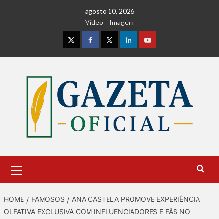
Skip
agosto 10, 2026
to
Vídeo
Imagem
content
Instagram
Facebook
Twitter
Linkedin
Youtube
Primary
Menu
HOME
FAMOSOS
ANA CASTELA PROMOVE EXPERIÊNCIA
OLFATIVA EXCLUSIVA COM INFLUENCIADORES E FÃS NO