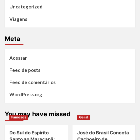
Uncategorized
Viagens
Meta
Acessar
Feed de posts
Feed de comentários
WordPress.org
You may have missed
Famosos
Geral
Do Sul do Espírito
José do Brasil Conecta
Santo ao Maracanã:
Cachoeiro de