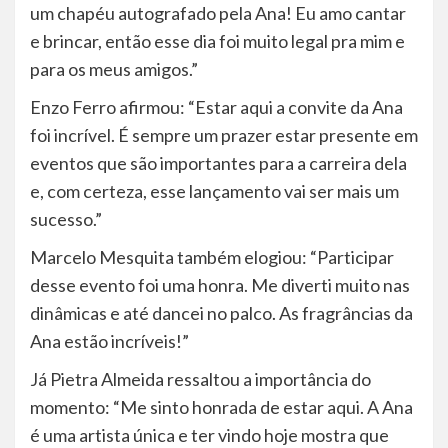
um chapéu autografado pela Ana! Eu amo cantar
e brincar, então esse dia foi muito legal pra mim e
para os meus amigos.”
Enzo Ferro afirmou: “Estar aqui a convite da Ana
foi incrível. É sempre um prazer estar presente em
eventos que são importantes para a carreira dela
e, com certeza, esse lançamento vai ser mais um
sucesso.”
Marcelo Mesquita também elogiou: “Participar
desse evento foi uma honra. Me diverti muito nas
dinâmicas e até dancei no palco. As fragrâncias da
Ana estão incríveis!”
Já Pietra Almeida ressaltou a importância do
momento: “Me sinto honrada de estar aqui. A Ana
é uma artista única e ter vindo hoje mostra que