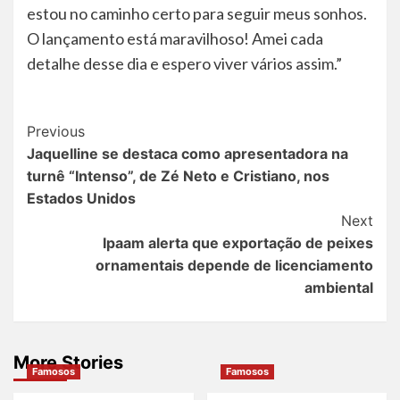
estou no caminho certo para seguir meus sonhos.
O lançamento está maravilhoso! Amei cada
detalhe desse dia e espero viver vários assim.”
Post
Previous
Jaquelline se destaca como apresentadora na
Navigation
turnê “Intenso”, de Zé Neto e Cristiano, nos
Estados Unidos
Next
Ipaam alerta que exportação de peixes
ornamentais depende de licenciamento
ambiental
More Stories
Famosos
Famosos