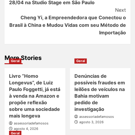
28/04 na Studio Stage em São Paulo
Next
Cheng Yi, a Empreendedora que Conectou o
Brasil à China e Mudou Vidas com seu Método de
Importação
More Stories
Geral
Geral
Livro “Homo
Denúncias de
Longevus”, de Luiz
possíveis fraudes em
Paulo Foggetti, já está
leilões de veículos na
à venda na Amazon e
Bahia motivam
propõe reflexão
pedido de
sobre uma sociedade
investigação
mais longeva
assessoriadefamosos
agosto 3, 2026
assessoriadefamosos
agosto 4, 2026
Geral