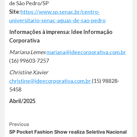
de São Pedro/SP
Site
:
https://www.sp.senac.br/centro-
universitario-senac-aguas-de-sao-pedro
Informações à imprensa: Idee Informação
Corporativa
Mariana Lemes
mariana@ideecorporativa.com.br
(16) 99603-7257
Christine Xavier
christine@ideecorporativa.com.br
(15) 98828-
5458
Abril/2025
Post
Previous
SP Pocket Fashion Show realiza Seletiva Nacional
Navigation