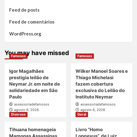
Feed de posts
Feed de comentários
WordPress.org
You may have missed
Famosos
Famosos
Igor Magalhães
Wilker Manoel Soares e
prestigia leilão de
Thiago Michelasi
Neymar Jr. em noite de
fazem cobertura
solidariedade em São
exclusiva do Leilão do
Paulo
Instituto Neymar
assessoriadefamosos
assessoriadefamosos
agosto 6, 2026
agosto 6, 2026
Diversos
Geral
Tihuana homenageia
Livro “Homo
Mamonas Assassinas
Longevus”, de Luiz