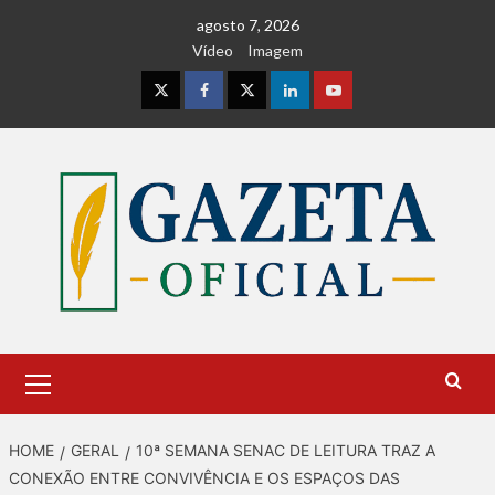
Skip
agosto 7, 2026
to
Vídeo
Imagem
content
Instagram
Facebook
Twitter
Linkedin
Youtube
Primary
Menu
HOME
GERAL
10ª SEMANA SENAC DE LEITURA TRAZ A
CONEXÃO ENTRE CONVIVÊNCIA E OS ESPAÇOS DAS