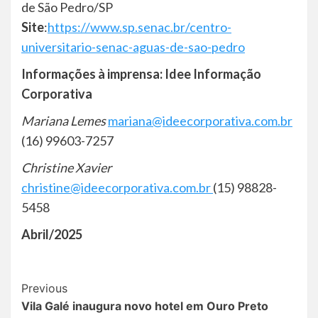
de São Pedro/SP
Site
:
https://www.sp.senac.br/centro-
universitario-senac-aguas-de-sao-pedro
Informações à imprensa: Idee Informação
Corporativa
Mariana Lemes
mariana@ideecorporativa.com.br
(16) 99603-7257
Christine Xavier
christine@ideecorporativa.com.br
(15) 98828-
5458
Abril/2025
Post
Previous
Vila Galé inaugura novo hotel em Ouro Preto
Navigation