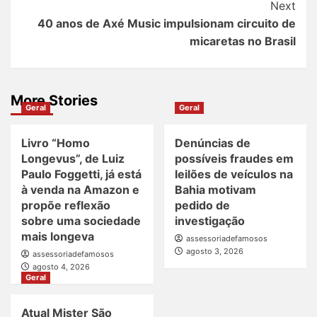
Next
40 anos de Axé Music impulsionam circuito de
micaretas no Brasil
More Stories
Geral
Geral
Livro “Homo
Denúncias de
Longevus”, de Luiz
possíveis fraudes em
Paulo Foggetti, já está
leilões de veículos na
à venda na Amazon e
Bahia motivam
propõe reflexão
pedido de
sobre uma sociedade
investigação
mais longeva
assessoriadefamosos
agosto 3, 2026
assessoriadefamosos
agosto 4, 2026
Geral
Atual Mister São