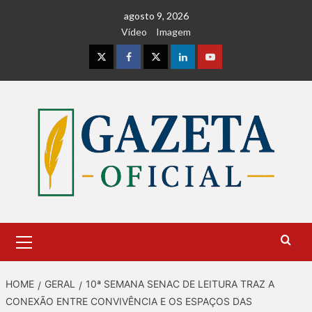
Skip
agosto 9, 2026
to
Vídeo
Imagem
content
Instagram
Facebook
Twitter
Linkedin
Youtube
Primary
Menu
HOME
GERAL
10ª SEMANA SENAC DE LEITURA TRAZ A
CONEXÃO ENTRE CONVIVÊNCIA E OS ESPAÇOS DAS