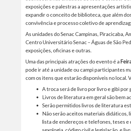
exposições e palestras a apresentações artístic
expandir o conceito de biblioteca, que além dos
convivência e processo coletivo de aprendiza
As unidades do Senac Campinas, Piracicaba, Ame
Centro Universitário Senac – Águas de São Ped
exposições, oficinas e outras.
Uma das principais atrações do evento é a
Feir
pode ir até a unidade ou campi participantes mai
com os itens que estarão disponíveis no local. 
A troca será de livro por livro e gibi por g
Livros de literatura em geral são bem a
Serão permitidos livros de literatura estr
Não serão aceitos materiais didáticos, li
lista de endereços e telefones, teses e
sexologia, código civil e legislação, e li