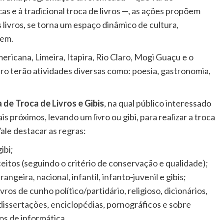
as e à tradicional troca de livros —, as ações propõem
 livros, se torna um espaço dinâmico de cultura,
gem.
ricana, Limeira, Itapira, Rio Claro, Mogi Guaçu e o
ro terão atividades diversas como: poesia, gastronomia,
a de Troca de Livros e Gibis
, na qual público interessado
s próximos, levando um livro ou gibi, para realizar a troca
Vale destacar as regras:
ibi;
ceitos (seguindo o critério de conservação e qualidade);
angeira, nacional, infantil, infanto‐juvenil e gibis;
vros de cunho político/partidário, religioso, dicionários,
 dissertações, enciclopédias, pornográficos e sobre
vros de informática.