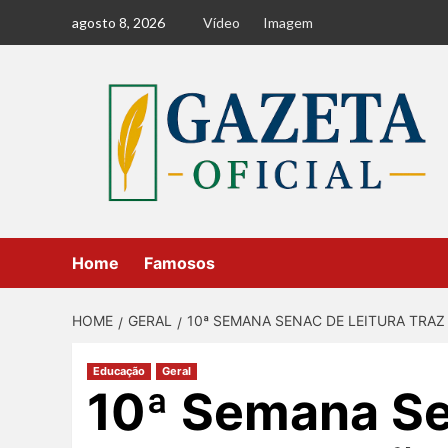
Skip
agosto 8, 2026
Vídeo
Imagem
to
content
Home
Famosos
HOME
GERAL
10ª SEMANA SENAC DE LEITURA TRAZ
Educação
Geral
10ª Semana Se