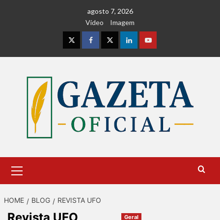
Skip
agosto 7, 2026
to
Vídeo
Imagem
content
Instagram
Facebook
Twitter
Linkedin
Youtube
Primary
Menu
HOME
BLOG
REVISTA UFO
Revista UFO
Geral