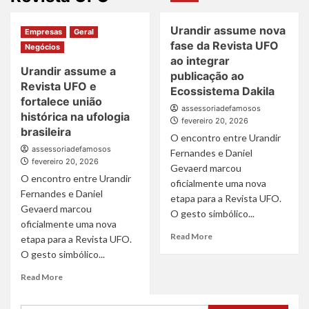
Urandir assume nova
Empresas
Geral
fase da Revista UFO
Negócios
ao integrar
Urandir assume a
publicação ao
Revista UFO e
Ecossistema Dakila
fortalece união
assessoriadefamosos
histórica na ufologia
fevereiro 20, 2026
brasileira
O encontro entre Urandir
assessoriadefamosos
Fernandes e Daniel
fevereiro 20, 2026
Gevaerd marcou
O encontro entre Urandir
oficialmente uma nova
Fernandes e Daniel
etapa para a Revista UFO.
Gevaerd marcou
O gesto simbólico...
oficialmente uma nova
Read
Read More
etapa para a Revista UFO.
more
O gesto simbólico...
about
Urandir
Read
Read More
assume
more
nova
about