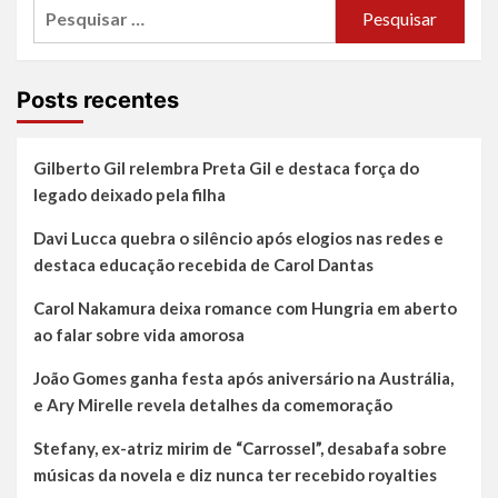
Pesquisar
fase
Urandir
da
assume
por:
Revista
a
UFO
Revista
ao
UFO
Posts recentes
integrar
e
publicação
fortalece
ao
união
Gilberto Gil relembra Preta Gil e destaca força do
Ecossistema
histórica
legado deixado pela filha
Dakila
na
ufologia
Davi Lucca quebra o silêncio após elogios nas redes e
brasileira
destaca educação recebida de Carol Dantas
Carol Nakamura deixa romance com Hungria em aberto
ao falar sobre vida amorosa
João Gomes ganha festa após aniversário na Austrália,
e Ary Mirelle revela detalhes da comemoração
Stefany, ex-atriz mirim de “Carrossel”, desabafa sobre
músicas da novela e diz nunca ter recebido royalties